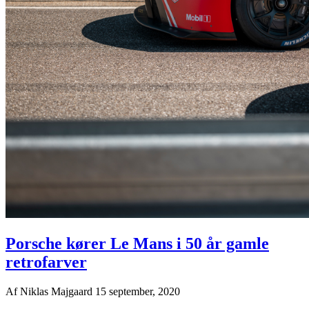
Porsche kører Le Mans i 50 år gamle
retrofarver
Af
Niklas Majgaard
15 september, 2020