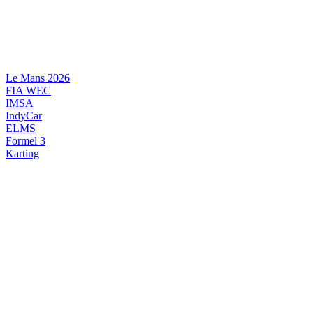
Videre
til
indhold
Le Mans 2026
FIA WEC
IMSA
IndyCar
ELMS
Formel 3
Karting
DANSK MOTORSPORT
INTERNATIONAL MOTORSPORT
ARTIKELSERIER