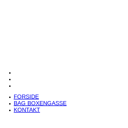
POWER RANKING
PODCAST
PRESSEMEDDELELSER
BILTEST
FORSIDE
BAG BOXENGASSE
KONTAKT
FORSIDE
BAG BOXENGASSE
KONTAKT