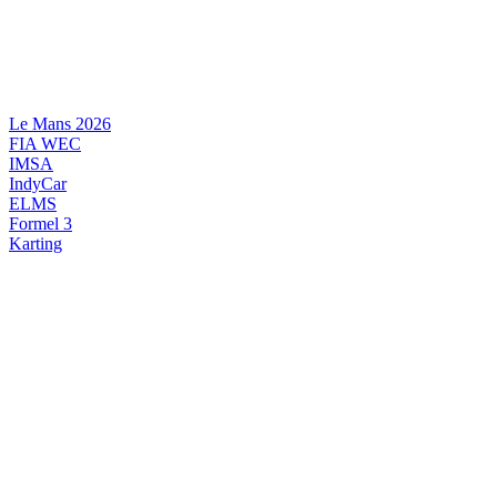
Videre
til
indhold
Le Mans 2026
FIA WEC
IMSA
IndyCar
ELMS
Formel 3
Karting
DANSK MOTORSPORT
INTERNATIONAL MOTORSPORT
ARTIKELSERIER