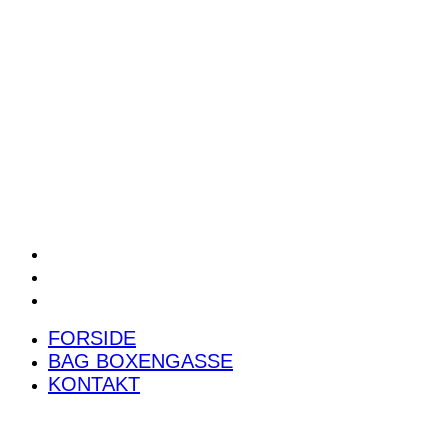
POWER RANKING
PODCAST
PRESSEMEDDELELSER
BILTEST
FORSIDE
BAG BOXENGASSE
KONTAKT
FORSIDE
BAG BOXENGASSE
KONTAKT