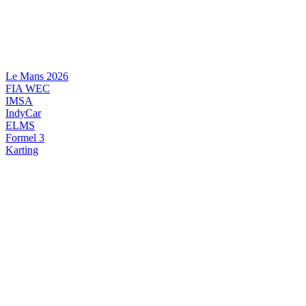
Videre
til
indhold
Le Mans 2026
FIA WEC
IMSA
IndyCar
ELMS
Formel 3
Karting
DANSK MOTORSPORT
INTERNATIONAL MOTORSPORT
ARTIKELSERIER