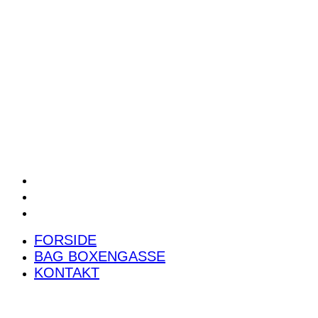
POWER RANKING
PODCAST
PRESSEMEDDELELSER
BILTEST
FORSIDE
BAG BOXENGASSE
KONTAKT
FORSIDE
BAG BOXENGASSE
KONTAKT