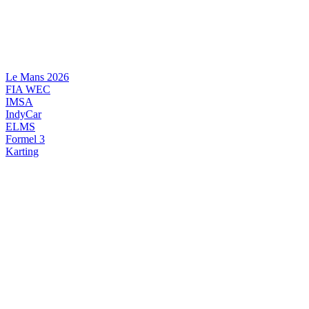
Videre
til
indhold
Le Mans 2026
FIA WEC
IMSA
IndyCar
ELMS
Formel 3
Karting
DANSK MOTORSPORT
INTERNATIONAL MOTORSPORT
ARTIKELSERIER