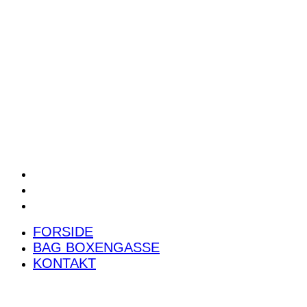
POWER RANKING
PODCAST
PRESSEMEDDELELSER
BILTEST
FORSIDE
BAG BOXENGASSE
KONTAKT
FORSIDE
BAG BOXENGASSE
KONTAKT