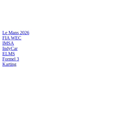
Videre
til
indhold
Le Mans 2026
FIA WEC
IMSA
IndyCar
ELMS
Formel 3
Karting
DANSK MOTORSPORT
INTERNATIONAL MOTORSPORT
ARTIKELSERIER