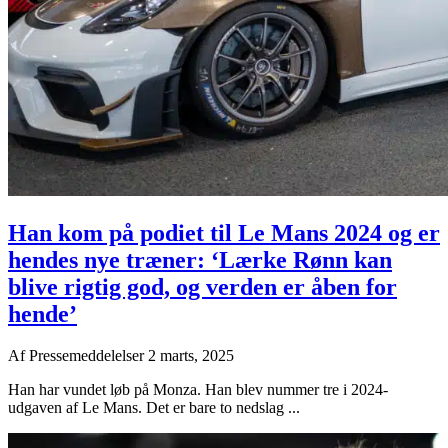
Han kom på podiet til Le Mans 2024 og er
hendes nye træner: ‘Lærke Rønn kan
blive rigtig god, og verden er åben for
hende’
Af
Pressemeddelelser
2 marts, 2025
Han har vundet løb på Monza. Han blev nummer tre i 2024-
udgaven af Le Mans. Det er bare to nedslag ...