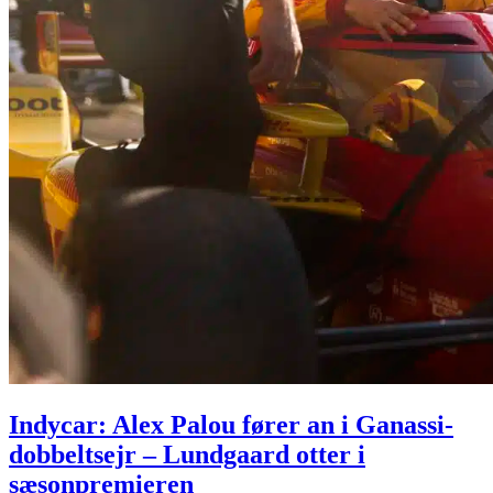
Indycar: Alex Palou fører an i Ganassi-
dobbeltsejr – Lundgaard otter i
sæsonpremieren