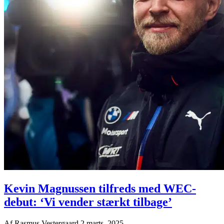
Kevin Magnussen tilfreds med WEC-
debut: ‘Vi vender stærkt tilbage’
Af
Rasmus Vestergaard
2 marts, 2025