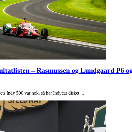
sultatlisten – Rasmussen og Lundgaard P6 o
ts Indy 500 var nok, så har Indycar disket ...