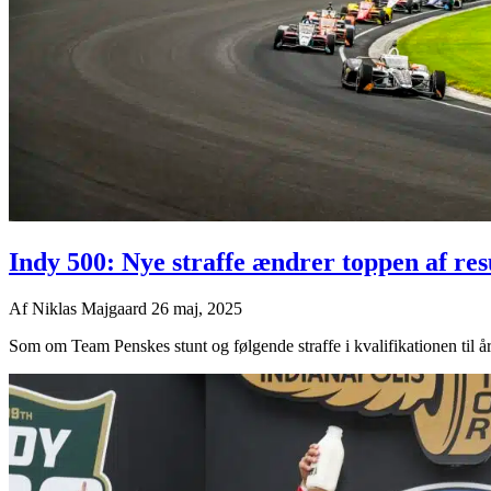
Indy 500: Nye straffe ændrer toppen af re
Af
Niklas Majgaard
26 maj, 2025
Som om Team Penskes stunt og følgende straffe i kvalifikationen til åre