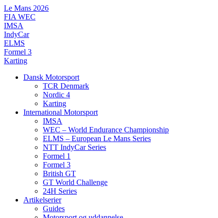
Videre
Le Mans 2026
til
FIA WEC
indhold
IMSA
IndyCar
ELMS
Formel 3
Karting
Dansk Motorsport
TCR Denmark
Nordic 4
Karting
International Motorsport
IMSA
WEC – World Endurance Championship
ELMS – European Le Mans Series
NTT IndyCar Series
Formel 1
Formel 3
British GT
GT World Challenge
24H Series
Artikelserier
Guides
Motorsport og uddannelse