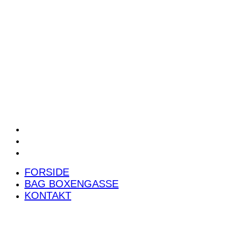
POWER RANKING
PODCAST
PRESSEMEDDELELSER
BILTEST
FORSIDE
BAG BOXENGASSE
KONTAKT
FORSIDE
BAG BOXENGASSE
KONTAKT