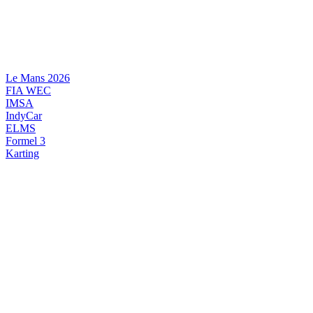
Videre
til
indhold
Le Mans 2026
FIA WEC
IMSA
IndyCar
ELMS
Formel 3
Karting
DANSK MOTORSPORT
INTERNATIONAL MOTORSPORT
ARTIKELSERIER