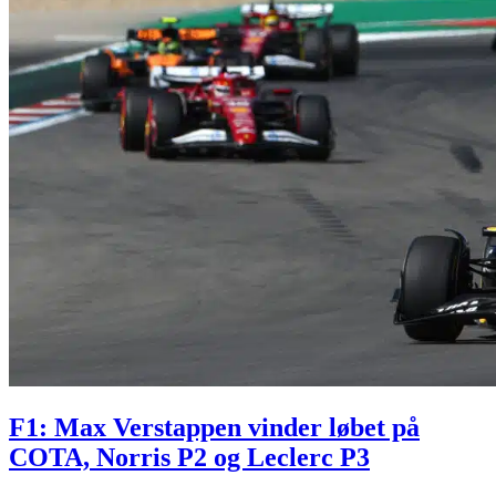
F1: Max Verstappen vinder løbet på
COTA, Norris P2 og Leclerc P3