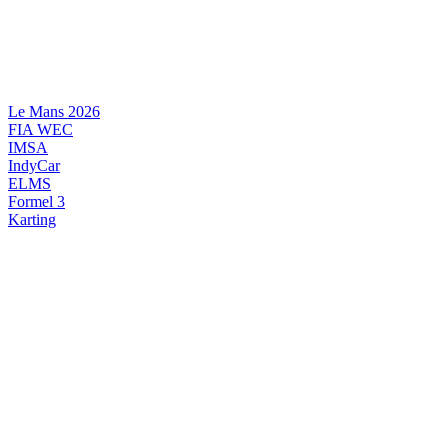
Videre
til
indhold
Le Mans 2026
FIA WEC
IMSA
IndyCar
ELMS
Formel 3
Karting
DANSK MOTORSPORT
INTERNATIONAL MOTORSPORT
ARTIKELSERIER