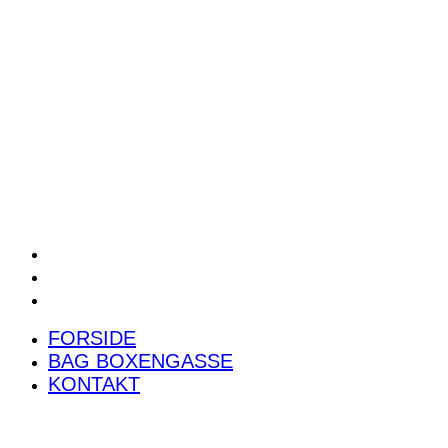
POWER RANKING
PODCAST
PRESSEMEDDELELSER
BILTEST
FORSIDE
BAG BOXENGASSE
KONTAKT
FORSIDE
BAG BOXENGASSE
KONTAKT