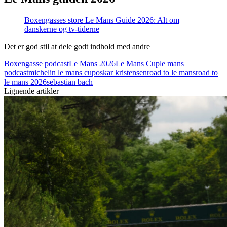
Boxengasses store Le Mans Guide 2026: Alt om
danskerne og tv-tiderne
Det er god stil at dele godt indhold med andre
Boxengasse podcast
Le Mans 2026
Le Mans Cup
le mans
podcast
michelin le mans cup
oskar kristensen
road to le mans
road to
le mans 2026
sebastian bach
Lignende artikler