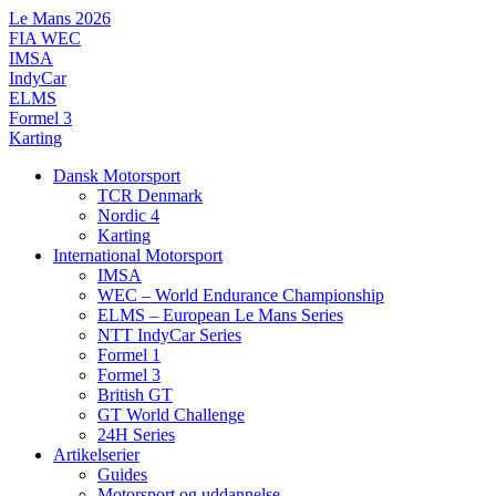
Videre
Le Mans 2026
til
FIA WEC
indhold
IMSA
IndyCar
ELMS
Formel 3
Karting
Dansk Motorsport
TCR Denmark
Nordic 4
Karting
International Motorsport
IMSA
WEC – World Endurance Championship
ELMS – European Le Mans Series
NTT IndyCar Series
Formel 1
Formel 3
British GT
GT World Challenge
24H Series
Artikelserier
Guides
Motorsport og uddannelse