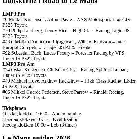
Danskerne i Road to Le Mans
LMP3 Pro
#6 Mikkel Kristensen, Arthur Pavie – ANS Motorsport, Ligier JS
P325 Toyota
#20 Philip Lindberg, Lenny Ried – High Class Racing, Ligier JS
P325 Toyota
#43 Christian Dannemand Jørgensen, William Karlsson – Inter
Europol Competition, Ligier JS P325 Toyota
#92 Sebastian Bach, Lucas Fecury – Forestier Racing by VPS,
Ligier JS P325 Toyota
LMP3 Pro-Am
#24 Oskar Kristensen, Christian Gisy – Racing Spirit of Léman,
Ligier JS P325 Toyota
#49 Michael Hove, Andrew Rackstraw – High Class Racing, Ligier
JS P325 Toyota
#66 Mikkel Gaarde Pedersen, Steve Parrow – Rinaldi Racing,
Ligier JS P325 Toyota
Tidsplanen
Onsdag klokken 20:30 – Anden træning
Torsdag klokken 10:15 – Kvalifikation
Fredag klokken 10:00 – Løb (3 timer)
Le Mans guiden 2026