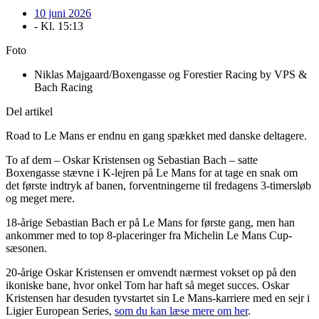
10 juni 2026
- Kl.
15:13
Foto
Niklas Majgaard/Boxengasse og Forestier Racing by VPS &
Bach Racing
Del artikel
Road to Le Mans er endnu en gang spækket med danske deltagere.
To af dem – Oskar Kristensen og Sebastian Bach – satte
Boxengasse stævne i K-lejren på Le Mans for at tage en snak om
det første indtryk af banen, forventningerne til fredagens 3-timersløb
og meget mere.
18-årige Sebastian Bach er på Le Mans for første gang, men han
ankommer med to top 8-placeringer fra Michelin Le Mans Cup-
sæsonen.
20-årige Oskar Kristensen er omvendt nærmest vokset op på den
ikoniske bane, hvor onkel Tom har haft så meget succes. Oskar
Kristensen har desuden tyvstartet sin Le Mans-karriere med en sejr i
Ligier European Series,
som du kan læse mere om her
.