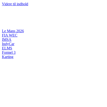
Videre til indhold
Le Mans 2026
FIA WEC
IMSA
IndyCar
ELMS
Formel 3
Karting
DANSK MOTORSPORT
INTERNATIONAL MOTORSPORT
ARTIKELSERIER