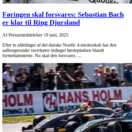
Føringen skal forsvares: Sebastian Bach
er klar til Ring Djursland
Af
Pressemeddelelser
19 juni, 2025
Efter to afdelinger af det danske Nordic 4-mesterskab har den
aalborgensiske racerkører indtaget førstepladsen blandt
formeltalenterne. Nu skal den forsvares. ...