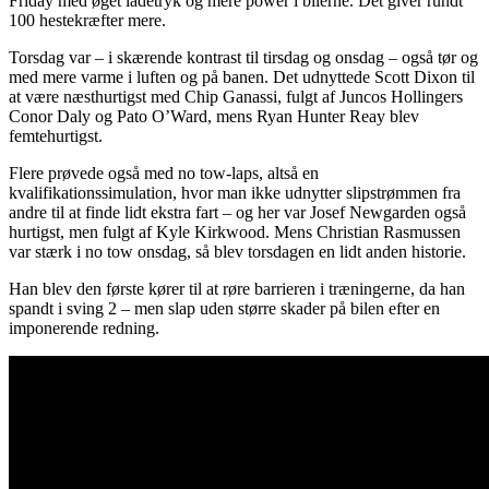
Friday med øget ladetryk og mere power i bilerne. Det giver rundt
100 hestekræfter mere.
Torsdag var – i skærende kontrast til tirsdag og onsdag – også tør og
med mere varme i luften og på banen. Det udnyttede Scott Dixon til
at være næsthurtigst med Chip Ganassi, fulgt af Juncos Hollingers
Conor Daly og Pato O’Ward, mens Ryan Hunter Reay blev
femtehurtigst.
Flere prøvede også med no tow-laps, altså en
kvalifikationssimulation, hvor man ikke udnytter slipstrømmen fra
andre til at finde lidt ekstra fart – og her var Josef Newgarden også
hurtigst, men fulgt af Kyle Kirkwood. Mens Christian Rasmussen
var stærk i no tow onsdag, så blev torsdagen en lidt anden historie.
Han blev den første kører til at røre barrieren i træningerne, da han
spandt i sving 2 – men slap uden større skader på bilen efter en
imponerende redning.