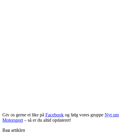
Giv os gerne et like på
Facebook
og følg vores gruppe
Nyt om
Motorsport
– så er du altid opdateret!
Bag artiklen