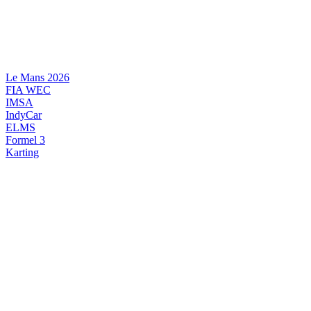
Videre
til
indhold
Le Mans 2026
FIA WEC
IMSA
IndyCar
ELMS
Formel 3
Karting
DANSK MOTORSPORT
INTERNATIONAL MOTORSPORT
ARTIKELSERIER