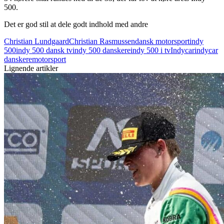
500.
Det er god stil at dele godt indhold med andre
Christian Lundgaard
Christian Rasmussen
dansk motorsport
indy
500
indy 500 dansk tv
indy 500 danskere
indy 500 i tv
Indycar
indycar
danskere
motorsport
Lignende artikler