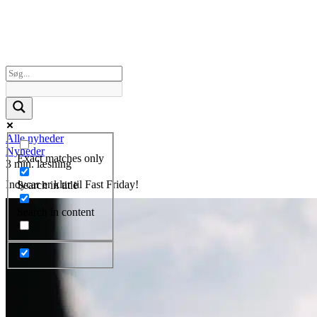
Alle nyheder
Nyheder
Exact matches only
3 min. læsning
Indycar er klar til Fast Friday!
Search in title
Search in content