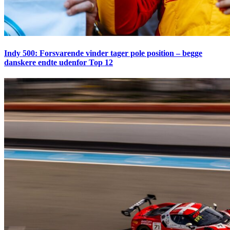
Indy 500: Forsvarende vinder tager pole position – begge
danskere endte udenfor Top 12