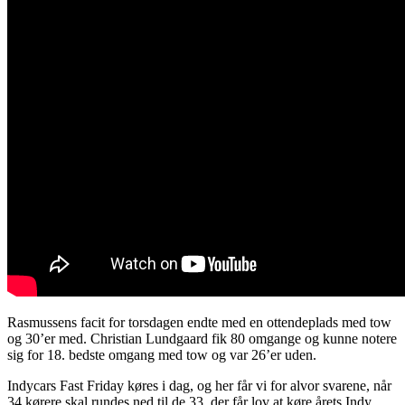
Rasmussens facit for torsdagen endte med en ottendeplads med tow
og 30’er med. Christian Lundgaard fik 80 omgange og kunne notere
sig for 18. bedste omgang med tow og var 26’er uden.
Indycars Fast Friday køres i dag, og her får vi for alvor svarene, når
34 kørere skal rundes ned til de 33, der får lov at køre årets Indy