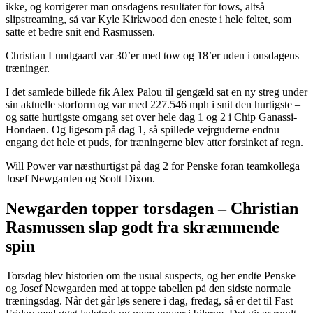
ikke, og korrigerer man onsdagens resultater for tows, altså
slipstreaming, så var Kyle Kirkwood den eneste i hele feltet, som
satte et bedre snit end Rasmussen.
Christian Lundgaard var 30’er med tow og 18’er uden i onsdagens
træninger.
I det samlede billede fik Alex Palou til gengæld sat en ny streg under
sin aktuelle storform og var med 227.546 mph i snit den hurtigste –
og satte hurtigste omgang set over hele dag 1 og 2 i Chip Ganassi-
Hondaen. Og ligesom på dag 1, så spillede vejrguderne endnu
engang det hele et puds, for træningerne blev atter forsinket af regn.
Will Power var næsthurtigst på dag 2 for Penske foran teamkollega
Josef Newgarden og Scott Dixon.
Newgarden topper torsdagen – Christian
Rasmussen slap godt fra skræmmende
spin
Torsdag blev historien om the usual suspects, og her endte Penske
og Josef Newgarden med at toppe tabellen på den sidste normale
træningsdag. Når det går løs senere i dag, fredag, så er det til Fast