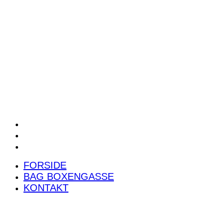
POWER RANKING
PODCAST
PRESSEMEDDELELSER
BILTEST
FORSIDE
BAG BOXENGASSE
KONTAKT
FORSIDE
BAG BOXENGASSE
KONTAKT