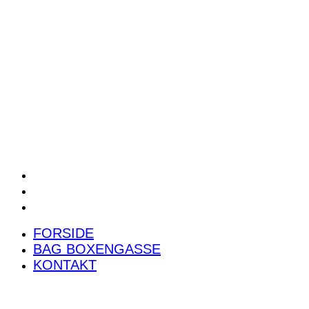
POWER RANKING
PODCAST
PRESSEMEDDELELSER
BILTEST
FORSIDE
BAG BOXENGASSE
KONTAKT
FORSIDE
BAG BOXENGASSE
KONTAKT