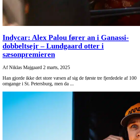
Indycar: Alex Palou fører an i Ganassi-
dobbeltsejr – Lundgaard otter i
sæsonpremieren
Af
Niklas Majgaard
2 marts, 2025
Han gjorde ikke det store væsen af sig de første tre fjerdedele af 100
omgange i St. Petersburg, men da ...