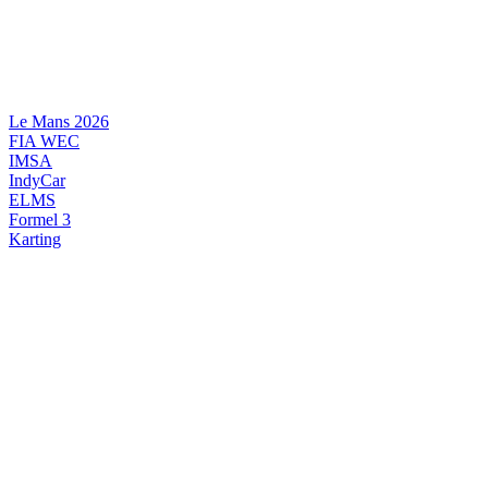
Videre
til
indhold
Le Mans 2026
FIA WEC
IMSA
IndyCar
ELMS
Formel 3
Karting
DANSK MOTORSPORT
INTERNATIONAL MOTORSPORT
ARTIKELSERIER