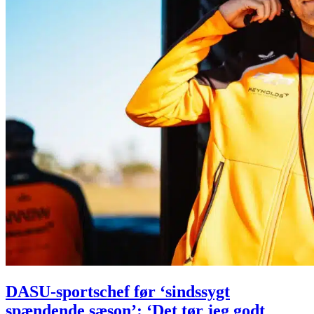
DASU-sportschef før ‘sindssygt
spændende sæson’: ‘Det tør jeg godt