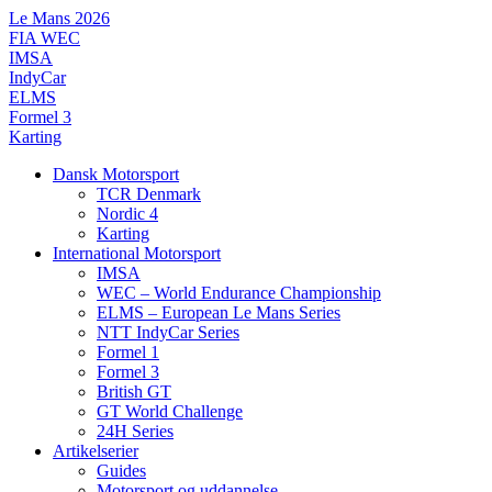
Videre
Le Mans 2026
til
FIA WEC
indhold
IMSA
IndyCar
ELMS
Formel 3
Karting
Dansk Motorsport
TCR Denmark
Nordic 4
Karting
International Motorsport
IMSA
WEC – World Endurance Championship
ELMS – European Le Mans Series
NTT IndyCar Series
Formel 1
Formel 3
British GT
GT World Challenge
24H Series
Artikelserier
Guides
Motorsport og uddannelse