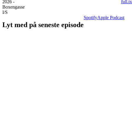
2026 -
full.tx
Boxengasse
I/S
Spotify
Apple Podcast
Lyt med på seneste episode