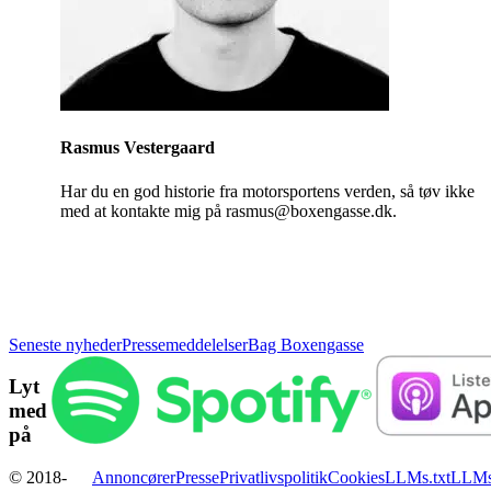
Rasmus Vestergaard
Har du en god historie fra motorsportens verden, så tøv ikke
med at kontakte mig på rasmus@boxengasse.dk.
Seneste nyheder
Pressemeddelelser
Bag Boxengasse
Lyt
med
på
© 2018-
Annoncører
Presse
Privatlivspolitik
Cookies
LLMs.txt
LLMs