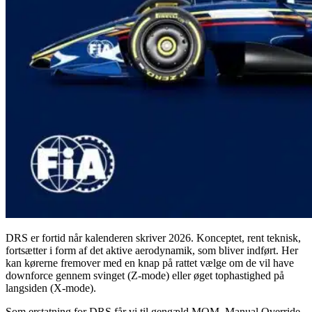
DRS er fortid når kalenderen skriver 2026. Konceptet, rent teknisk,
fortsætter i form af det aktive aerodynamik, som bliver indført. Her
kan kørerne fremover med en knap på rattet vælge om de vil have
downforce gennem svinget (Z-mode) eller øget tophastighed på
langsiden (X-mode).
Som erstatning for DRS får vi til gengæld MOM, Manual Override