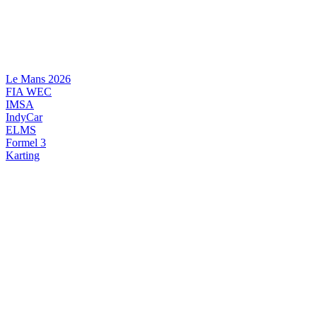
Videre
til
indhold
Le Mans 2026
FIA WEC
IMSA
IndyCar
ELMS
Formel 3
Karting
DANSK MOTORSPORT
INTERNATIONAL MOTORSPORT
ARTIKELSERIER