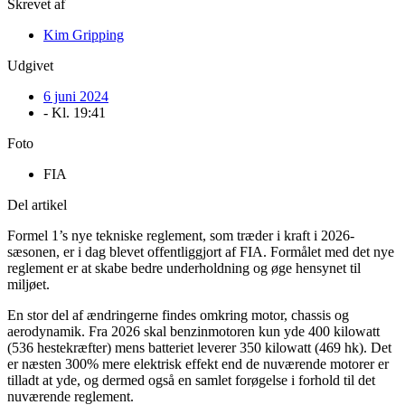
Skrevet af
Kim Gripping
Udgivet
6 juni 2024
- Kl.
19:41
Foto
FIA
Del artikel
Formel 1’s nye tekniske reglement, som træder i kraft i 2026-
sæsonen, er i dag blevet offentliggjort af FIA. Formålet med det nye
reglement er at skabe bedre underholdning og øge hensynet til
miljøet.
En stor del af ændringerne findes omkring motor, chassis og
aerodynamik. Fra 2026 skal benzinmotoren kun yde 400 kilowatt
(536 hestekræfter) mens batteriet leverer 350 kilowatt (469 hk). Det
er næsten 300% mere elektrisk effekt end de nuværende motorer er
tilladt at yde, og dermed også en samlet forøgelse i forhold til det
nuværende reglement.