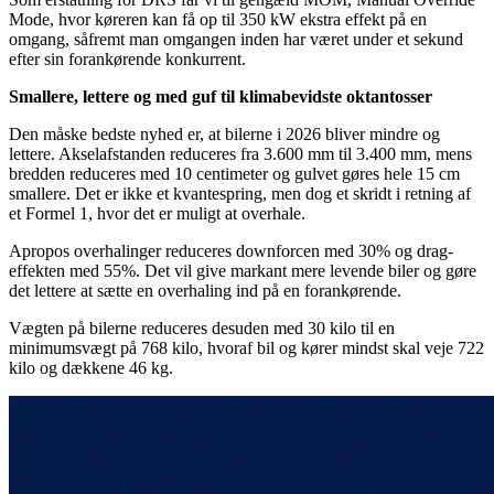
Mode, hvor køreren kan få op til 350 kW ekstra effekt på en
omgang, såfremt man omgangen inden har været under et sekund
efter sin forankørende konkurrent.
Smallere, lettere og med guf til klimabevidste oktantosser
Den måske bedste nyhed er, at bilerne i 2026 bliver mindre og
lettere. Akselafstanden reduceres fra 3.600 mm til 3.400 mm, mens
bredden reduceres med 10 centimeter og gulvet gøres hele 15 cm
smallere. Det er ikke et kvantespring, men dog et skridt i retning af
et Formel 1, hvor det er muligt at overhale.
Apropos overhalinger reduceres downforcen med 30% og drag-
effekten med 55%. Det vil give markant mere levende biler og gøre
det lettere at sætte en overhaling ind på en forankørende.
Vægten på bilerne reduceres desuden med 30 kilo til en
minimumsvægt på 768 kilo, hvoraf bil og kører mindst skal veje 722
kilo og dækkene 46 kg.