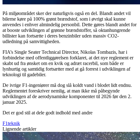
På miljøområdet sker der naturligvis også en del. Blandt andet vil
bilerne køre på 100% grønt brændstof, som i øvrigt skal kunne
anvendes i enhver almindelig personbil. Dette gøres blandt andet for
at booste udviklingen af grønne brændstoffer, så oktanhungrende
billister kan fortsætte i deres benzinbiler uden massiv CO2-
udledning på samvittigheden.
FIA’s Single Seater Technical Director, Nikolas Tombazis, har i
forbindelse med offentliggørelsen forklaret, at det nye reglement er
skabt ud fra ønsket om en kvik og adræt racerbil, som både er
lynhurtig og samtidig fortsætter med at gå forrest i udviklingen af
teknologi til gadebiler.
De ivrige F1-ingeniører må dog slå koldt vand i blodet lidt endnu.
Reglementet foreskriver nemlig, at man ikke må påbegynde
udviklingen af de aerodynamiske komponenter til 2026 før den 2.
januar 2025.
Det er god stil at dele godt indhold med andre
F1
teknik
Lignende artikler