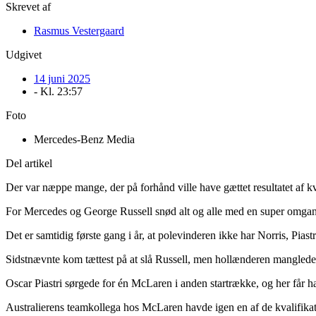
Skrevet af
Rasmus Vestergaard
Udgivet
14 juni 2025
- Kl.
23:57
Foto
Mercedes-Benz Media
Del artikel
Der var næppe mange, der på forhånd ville have gættet resultatet af k
For Mercedes og George Russell snød alt og alle med en super omgang, de
Det er samtidig første gang i år, at polevinderen ikke har Norris, Piast
Sidstnævnte kom tættest på at slå Russell, men hollænderen manglede
Oscar Piastri sørgede for én McLaren i anden startrække, og her får 
Australierens teamkollega hos McLaren havde igen en af de kvalifikati