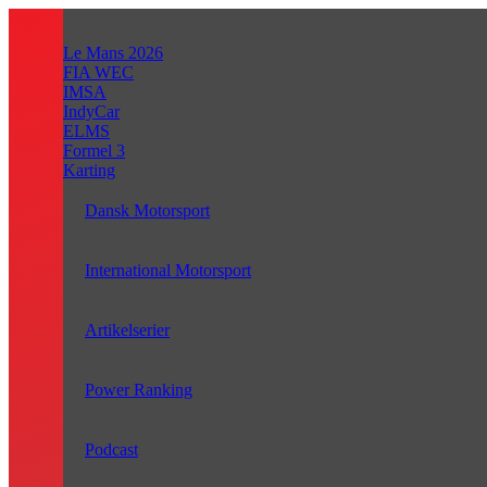
Videre
til
Le Mans 2026
indhold
FIA WEC
IMSA
IndyCar
ELMS
Formel 3
Karting
Dansk Motorsport
International Motorsport
Artikelserier
Power Ranking
Podcast