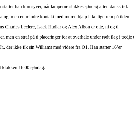
or starter han kun syver, når lamperne slukkes søndag aften dansk tid.
phæng, men en mindre kontakt med muren hjalp ikke ligefrem på tiden.
Charles Leclerc, Isack Hadjar og Alex Albon er otte, ni og ti.
, men en straf på ti placeringer for at overhale under rødt flag i tredj
r., der ikke fik sin Williams med videre fra Q1. Han starter 16’er.
et klokken 16:00 søndag.