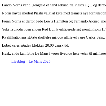
Lando Norris var til gengæld et halvt sekund fra Piastri i Q3, og derf
Norris havde modsat Piastri valgt at køre med teamets nye forhjulso
Foran Norris er derfor både Lewis Hamilton og Fernando Alonso, mens 
Yuki Tsunoda i den anden Red Bull kvalificerede sig egentlig som 11’er
Kvalifikationens største skuffelse må dog alligevel være Carlos Sainz J
Løbet køres søndag klokken 20:00 dansk tid.
Husk, at du kan følge Le Mans i vores liveblog hele vejen til målflag
Liveblog – Le Mans 2025