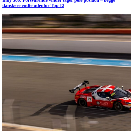
Indy 500: Forsvarende vinder tager pole position – begge
danskere endte udenfor Top 12