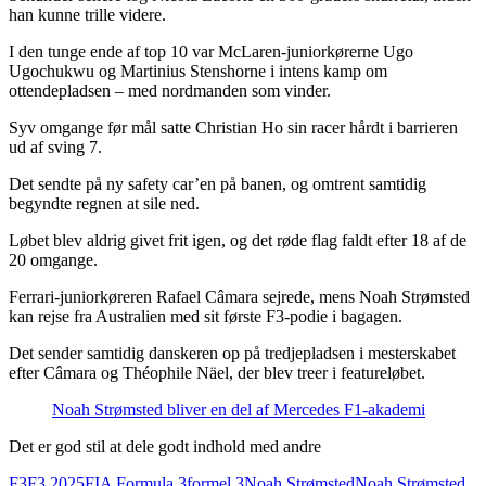
han kunne trille videre.
I den tunge ende af top 10 var McLaren-juniorkørerne Ugo
Ugochukwu og Martinius Stenshorne i intens kamp om
ottendepladsen – med nordmanden som vinder.
Syv omgange før mål satte Christian Ho sin racer hårdt i barrieren
ud af sving 7.
Det sendte på ny safety car’en på banen, og omtrent samtidig
begyndte regnen at sile ned.
Løbet blev aldrig givet frit igen, og det røde flag faldt efter 18 af de
20 omgange.
Ferrari-juniorkøreren Rafael Câmara sejrede, mens Noah Strømsted
kan rejse fra Australien med sit første F3-podie i bagagen.
Det sender samtidig danskeren op på tredjepladsen i mesterskabet
efter Câmara og Théophile Näel, der blev treer i featureløbet.
Noah Strømsted bliver en del af Mercedes F1-akademi
Det er god stil at dele godt indhold med andre
F3
F3 2025
FIA Formula 3
formel 3
Noah Strømsted
Noah Strømsted