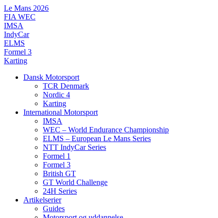
Videre
Le Mans 2026
til
FIA WEC
indhold
IMSA
IndyCar
ELMS
Formel 3
Karting
Dansk Motorsport
TCR Denmark
Nordic 4
Karting
International Motorsport
IMSA
WEC – World Endurance Championship
ELMS – European Le Mans Series
NTT IndyCar Series
Formel 1
Formel 3
British GT
GT World Challenge
24H Series
Artikelserier
Guides
Motorsport og uddannelse