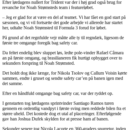
Efter lørdagens nullert for Trident var der i høj grad også brug for
revanche for Noah Strømsteds team i featureløbet.
– Jeg er glad for at være en del af teamet. Vi har fået en god start på
sæsonen, og vi vil fortsætte det gode arbejde vi allerede har startet
her, udtalte Noah Strømsted til Formula 3 forud for løbet.
På grund af det regnfulde vejr måtte alle ty til regndæk, ligesom de
første tre omgange foregik bag safety car.
Da feltet endelig blev sluppet løs, ledte pole-vinder Rafael Câmara
an på første omgang, og brasilianeren fik hurtigt opbygget over to
sekunders forspring til Noah Strømsted.
Det holdt dog ikke længe, for Nikola Tsolov og Callum Voisin kørte
sammen, endte i gruset og sendte safety car’en på banen igen med
det samme.
Efter en håndfuld omgange bag safety car, var der ryddet op.
I genstarten tog lørdagens sprintvinder Santiago Ramos turen
gennem en ordentlig vandpyt i første sving men reddede bilen fra et
større uheld. Det kostede dog et utal af placeringer. Efterfølgende
gav han Joshua Dufek skylden for at presse ham af banen.
Sekunder senere tog Nicola Lacorte en 360-graders snurretur, inden