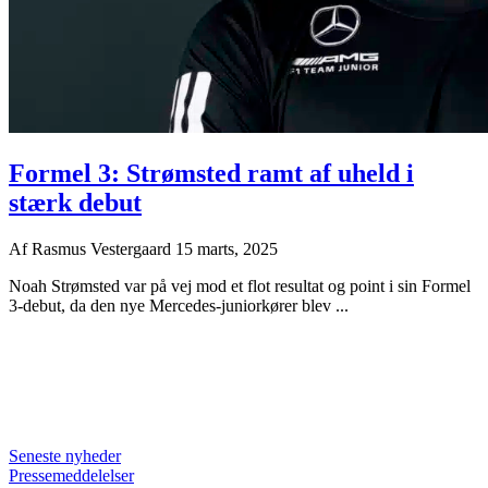
Formel 3: Strømsted ramt af uheld i
stærk debut
Af
Rasmus Vestergaard
15 marts, 2025
Noah Strømsted var på vej mod et flot resultat og point i sin Formel
3-debut, da den nye Mercedes-juniorkører blev ...
Seneste nyheder
Pressemeddelelser