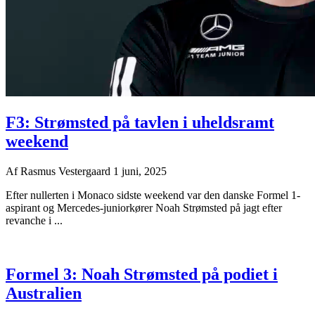
F3: Strømsted på tavlen i uheldsramt
weekend
Af
Rasmus Vestergaard
1 juni, 2025
Efter nullerten i Monaco sidste weekend var den danske Formel 1-
aspirant og Mercedes-juniorkører Noah Strømsted på jagt efter
revanche i ...
Formel 3: Noah Strømsted på podiet i
Australien