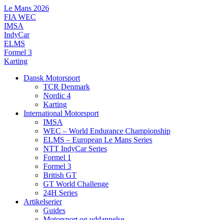
Videre
Le Mans 2026
til
FIA WEC
indhold
IMSA
IndyCar
ELMS
Formel 3
Karting
Dansk Motorsport
TCR Denmark
Nordic 4
Karting
International Motorsport
IMSA
WEC – World Endurance Championship
ELMS – European Le Mans Series
NTT IndyCar Series
Formel 1
Formel 3
British GT
GT World Challenge
24H Series
Artikelserier
Guides
Motorsport og uddannelse