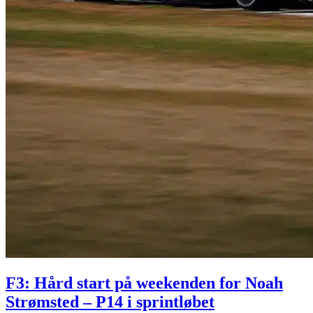
F3: Hård start på weekenden for Noah
Strømsted – P14 i sprintløbet