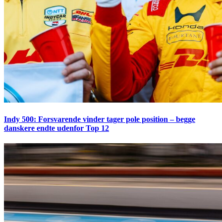
Indy 500: Forsvarende vinder tager pole position – begge
danskere endte udenfor Top 12