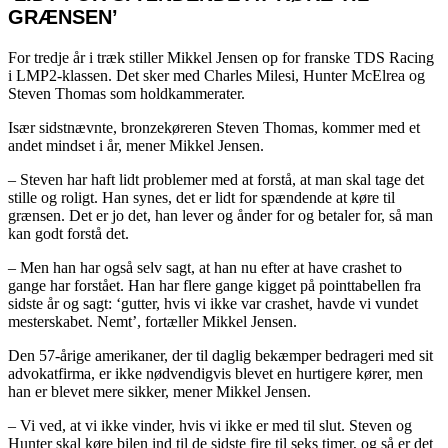
GRÆNSEN’
For tredje år i træk stiller Mikkel Jensen op for franske TDS Racing
i LMP2-klassen. Det sker med Charles Milesi, Hunter McElrea og
Steven Thomas som holdkammerater.
Især sidstnævnte, bronzekøreren Steven Thomas, kommer med et
andet mindset i år, mener Mikkel Jensen.
– Steven har haft lidt problemer med at forstå, at man skal tage det
stille og roligt. Han synes, det er lidt for spændende at køre til
grænsen. Det er jo det, han lever og ånder for og betaler for, så man
kan godt forstå det.
– Men han har også selv sagt, at han nu efter at have crashet to
gange har forstået. Han har flere gange kigget på pointtabellen fra
sidste år og sagt: ‘gutter, hvis vi ikke var crashet, havde vi vundet
mesterskabet. Nemt’, fortæller Mikkel Jensen.
Den 57-årige amerikaner, der til daglig bekæmper bedrageri med sit
advokatfirma, er ikke nødvendigvis blevet en hurtigere kører, men
han er blevet mere sikker, mener Mikkel Jensen.
– Vi ved, at vi ikke vinder, hvis vi ikke er med til slut. Steven og
Hunter skal køre bilen ind til de sidste fire til seks timer, og så er det