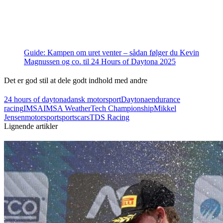
Guide: Kampen om uret venter – sådan følger du Kevin
Magnussen og co. til 24 Hours of Daytona 2025
Det er god stil at dele godt indhold med andre
24 hours of daytona
dansk motorsport
Daytona
endurance
racing
IMSA
IMSA WeatherTech Championship
Mikkel
Jensen
motorsport
sportscars
TDS Racing
Lignende artikler