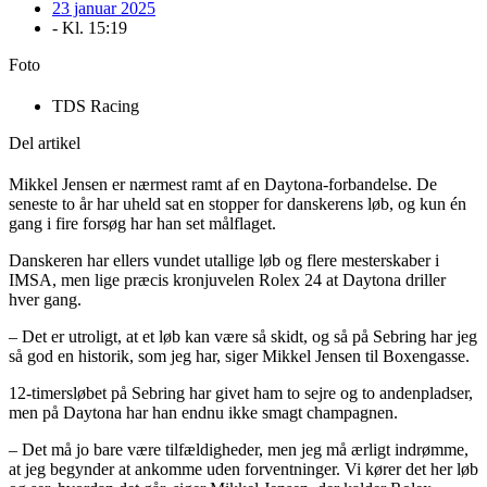
23 januar 2025
- Kl.
15:19
Foto
TDS Racing
Del artikel
Mikkel Jensen er nærmest ramt af en Daytona-forbandelse. De
seneste to år har uheld sat en stopper for danskerens løb, og kun én
gang i fire forsøg har han set målflaget.
Danskeren har ellers vundet utallige løb og flere mesterskaber i
IMSA, men lige præcis kronjuvelen Rolex 24 at Daytona driller
hver gang.
– Det er utroligt, at et løb kan være så skidt, og så på Sebring har jeg
så god en historik, som jeg har, siger Mikkel Jensen til Boxengasse.
12-timersløbet på Sebring har givet ham to sejre og to andenpladser,
men på Daytona har han endnu ikke smagt champagnen.
– Det må jo bare være tilfældigheder, men jeg må ærligt indrømme,
at jeg begynder at ankomme uden forventninger. Vi kører det her løb