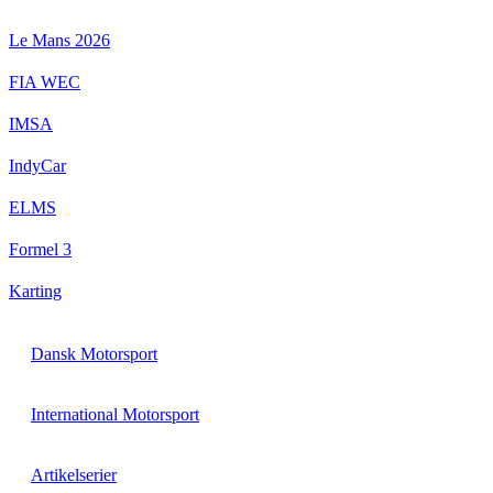
Videre
til
Le Mans 2026
indhold
FIA WEC
IMSA
IndyCar
ELMS
Formel 3
Karting
Dansk Motorsport
International Motorsport
Artikelserier