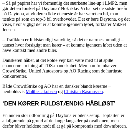
– Så på papiret har vi formentlig det stærkeste line-up i LMP2, men
gør det en forskel på Daytona? Nok ikke. Vi har set de sidste fire år
på Daytona, at vinderen ikke et eneste år har været en bil, man
tænkte på som en top-3 bil overhovedet. Det er bare Daytona, og det
viser, hvor vigtigt det er at komme igennem løbet, forklarer Mikkel
Jensen.
– Trafikken er fuldstændigt vanvittig, så det er nærmest umuligt –
uanset hvor forsigtigt man kører – at komme igennem løbet uden at
have kontakt med andre biler.
Danskeren håber, at det kolde vejr kan være med til at spille
chancerne i retning af TDS-mandskabet. Men han fremhæver
CrowdStrike, United Autosports og AO Racing som de hurtigste
konkurrenter.
Både CrowdStrike og AO har en dansker blandt kørerne –
henholdsvis
Malthe Jakobsen
og
Christian Rasmussen
.
‘DEN KØRER FULDSTÆNDIG HÅBLØST’
En anden stor udfordring på Daytona er bilens setup. Topfarten er
altafgørende på grund af de lange langsider på ovalbanen, men
derfor bliver holdene nødt til at gå på kompromis med downforcen.