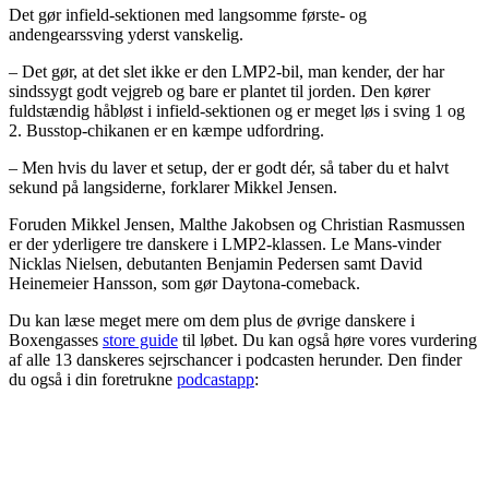
Det gør infield-sektionen med langsomme første- og
andengearssving yderst vanskelig.
– Det gør, at det slet ikke er den LMP2-bil, man kender, der har
sindssygt godt vejgreb og bare er plantet til jorden. Den kører
fuldstændig håbløst i infield-sektionen og er meget løs i sving 1 og
2. Busstop-chikanen er en kæmpe udfordring.
– Men hvis du laver et setup, der er godt dér, så taber du et halvt
sekund på langsiderne, forklarer Mikkel Jensen.
Foruden Mikkel Jensen, Malthe Jakobsen og Christian Rasmussen
er der yderligere tre danskere i LMP2-klassen. Le Mans-vinder
Nicklas Nielsen, debutanten Benjamin Pedersen samt David
Heinemeier Hansson, som gør Daytona-comeback.
Du kan læse meget mere om dem plus de øvrige danskere i
Boxengasses
store guide
til løbet. Du kan også høre vores vurdering
af alle 13 danskeres sejrschancer i podcasten herunder. Den finder
du også i din foretrukne
podcastapp
: