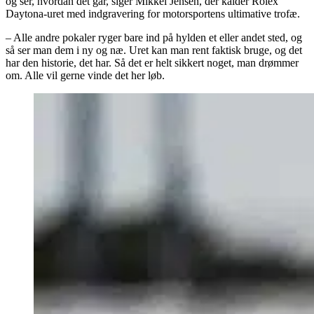
og ser, hvordan det går, siger Mikkel Jensen, der kalder Rolex
Daytona-uret med indgravering for motorsportens ultimative trofæ.
– Alle andre pokaler ryger bare ind på hylden et eller andet sted, og
så ser man dem i ny og næ. Uret kan man rent faktisk bruge, og det
har den historie, det har. Så det er helt sikkert noget, man drømmer
om. Alle vil gerne vinde det her løb.