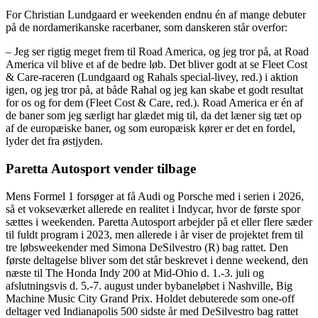
For Christian Lundgaard er weekenden endnu én af mange debuter
på de nordamerikanske racerbaner, som danskeren står overfor:
– Jeg ser rigtig meget frem til Road America, og jeg tror på, at Road
America vil blive et af de bedre løb. Det bliver godt at se Fleet Cost
& Care-raceren (Lundgaard og Rahals special-livey, red.) i aktion
igen, og jeg tror på, at både Rahal og jeg kan skabe et godt resultat
for os og for dem (Fleet Cost & Care, red.). Road America er én af
de baner som jeg særligt har glædet mig til, da det læner sig tæt op
af de europæiske baner, og som europæisk kører er det en fordel,
lyder det fra østjyden.
Paretta Autosport vender tilbage
Mens Formel 1 forsøger at få Audi og Porsche med i serien i 2026,
så et vokseværket allerede en realitet i Indycar, hvor de første spor
sættes i weekenden. Paretta Autosport arbejder på et eller flere sæder
til fuldt program i 2023, men allerede i år viser de projektet frem til
tre løbsweekender med Simona DeSilvestro (R) bag rattet. Den
første deltagelse bliver som det står beskrevet i denne weekend, den
næste til The Honda Indy 200 at Mid-Ohio d. 1.-3. juli og
afslutningsvis d. 5.-7. august under bybaneløbet i Nashville, Big
Machine Music City Grand Prix. Holdet debuterede som one-off
deltager ved Indianapolis 500 sidste år med DeSilvestro bag rattet