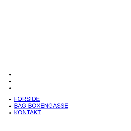
POWER RANKING
PODCAST
PRESSEMEDDELELSER
BILTEST
FORSIDE
BAG BOXENGASSE
KONTAKT
FORSIDE
BAG BOXENGASSE
KONTAKT