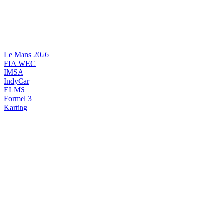
Videre
til
indhold
Le Mans 2026
FIA WEC
IMSA
IndyCar
ELMS
Formel 3
Karting
DANSK MOTORSPORT
INTERNATIONAL MOTORSPORT
ARTIKELSERIER