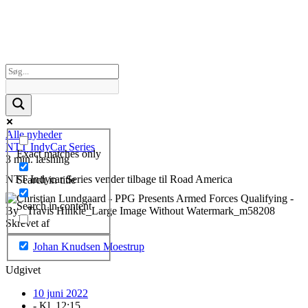
Alle nyheder
NTT IndyCar Series
Exact matches only
3 min. læsning
NTT Indycar Series vender tilbage til Road America
Search in title
Search in content
Skrevet af
Johan Knudsen Moestrup
Udgivet
10 juni 2022
- Kl.
12:15