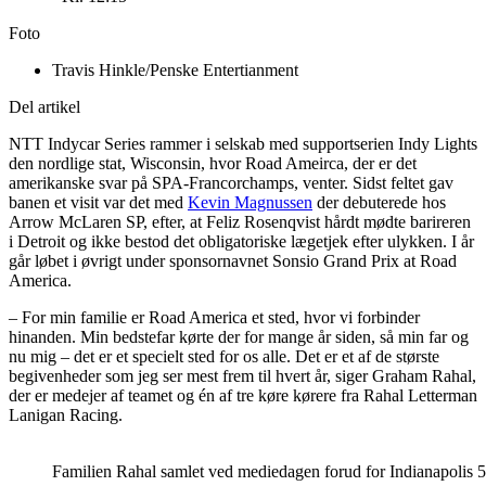
Foto
Travis Hinkle/Penske Entertianment
Del artikel
NTT Indycar Series rammer i selskab med supportserien Indy Lights
den nordlige stat, Wisconsin, hvor Road Ameirca, der er det
amerikanske svar på SPA-Francorchamps, venter. Sidst feltet gav
banen et visit var det med
Kevin Magnussen
der debuterede hos
Arrow McLaren SP, efter, at Feliz Rosenqvist hårdt mødte barireren
i Detroit og ikke bestod det obligatoriske lægetjek efter ulykken. I år
går løbet i øvrigt under sponsornavnet Sonsio Grand Prix at Road
America.
– For min familie er Road America et sted, hvor vi forbinder
hinanden. Min bedstefar kørte der for mange år siden, så min far og
nu mig – det er et specielt sted for os alle. Det er et af de største
begivenheder som jeg ser mest frem til hvert år, siger Graham Rahal,
der er medejer af teamet og én af tre køre kørere fra Rahal Letterman
Lanigan Racing.
Familien Rahal samlet ved mediedagen forud for Indianapolis 50