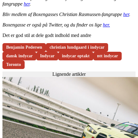
fangruppe
her
.
Bliv medlem af Boxengasses Christian Rasmussen-fangruppe
her
.
Boxengasse er også på Twitter, og du finder os lige
her.
Det er god stil at dele godt indhold med andre
Benjamin Pedersen
christian lundgaard i indycar
dansk indycar
Indycar
indycar optakt
ntt indycar
Toronto
Lignende artikler