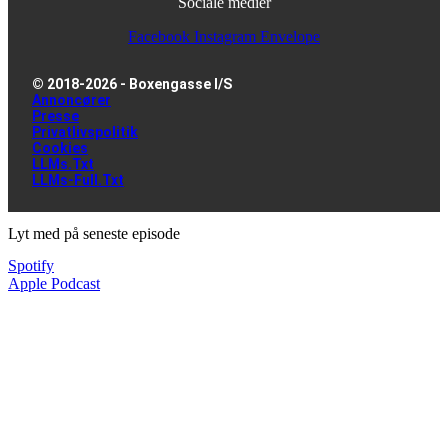
Sociale medier
Facebook
Instagram
Envelope
© 2018-2026 - Boxengasse I/S
Annoncører
Presse
Privatlivspolitik
Cookies
LLMs.txt
LLMs-Full.txt
Lyt med på seneste episode
Spotify
Apple Podcast