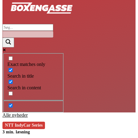
Exact matches only
Search in title
Search in content
Alle nyheder
NTT IndyCar Series
3 min. læsning