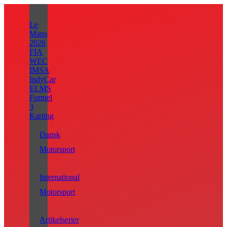
Videre
til
Le
indhold
Mans
2026
FIA
WEC
IMSA
IndyCar
ELMS
Formel
3
Karting
Dansk
Motorsport
International
Motorsport
Artikelserier