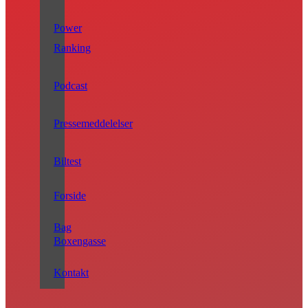
Power
Ranking
Podcast
Pressemeddelelser
Biltest
Forside
Bag
Boxengasse
Kontakt