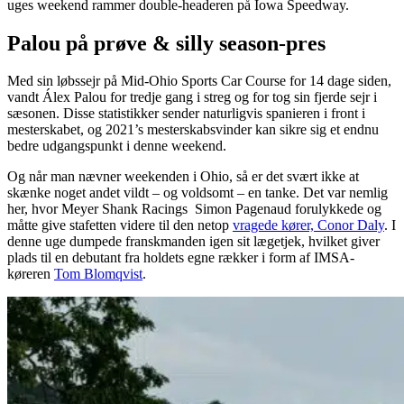
uges weekend rammer double-headeren på Iowa Speedway.
Palou på prøve & silly season-pres
Med sin løbssejr på Mid-Ohio Sports Car Course for 14 dage siden,
vandt Álex Palou for tredje gang i streg og for tog sin fjerde sejr i
sæsonen. Disse statistikker sender naturligvis spanieren i front i
mesterskabet, og 2021’s mesterskabsvinder kan sikre sig et endnu
bedre udgangspunkt i denne weekend.
Og når man nævner weekenden i Ohio, så er det svært ikke at
skænke noget andet vildt – og voldsomt – en tanke. Det var nemlig
her, hvor Meyer Shank Racings Simon Pagenaud forulykkede og
måtte give stafetten videre til den netop
vragede kører, Conor Daly
. I
denne uge dumpede franskmanden igen sit lægetjek, hvilket giver
plads til en debutant fra holdets egne rækker i form af IMSA-
køreren
Tom Blomqvist
.