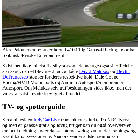
Álex Palou er en populær herre i #10 Chip Ganassi Racing, hvor han a
Skibinski/Penske Entertainment
Sidst men ikke mindst fik silly season i denne uge også sit officielle
startskud, da det blev meldt ud, at både
David Malukas
og
Devlin
DeFrancesco
stopper for deres respektive hold, Dale Coyne
Racing/HMD Motorsports og Andretti Autosport/Steinbrenner
Autosport. Om Malukas selv traf beslutningen vides ikke, men det
vides, at sidstnævnte blev fyret af holdet.
TV- og spotterguide
Streamingsiden
IndyCar Live
transmitterer direkte fra NBC News,
og med en ganske gratis og lovlig bruger kan du også overvære en
eminent dækning under dansk internet – dog kun under trænings- og
kvalifikationssessionerne. Viaplay sender sidste træning samt