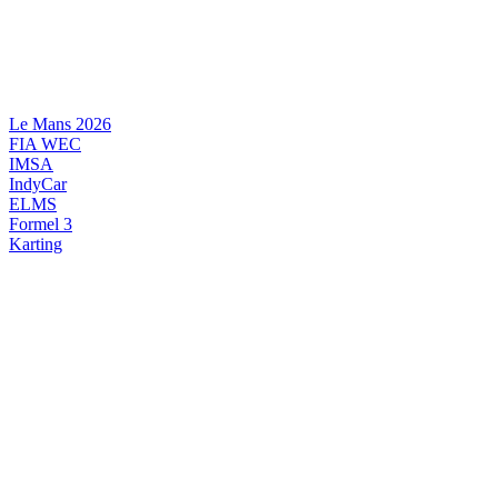
Videre
til
indhold
Le Mans 2026
FIA WEC
IMSA
IndyCar
ELMS
Formel 3
Karting
DANSK MOTORSPORT
INTERNATIONAL MOTORSPORT
ARTIKELSERIER