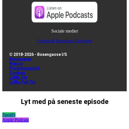
Sociale medier
Facebook
Instagram
Envelope
© 2018-2026 - Boxengasse I/S
Annoncører
Presse
Privatlivspolitik
Cookies
LLMs.txt
LLMs-Full.txt
Lyt med på seneste episode
Spotify
Apple Podcast