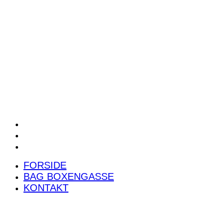
POWER RANKING
PODCAST
PRESSEMEDDELELSER
BILTEST
FORSIDE
BAG BOXENGASSE
KONTAKT
FORSIDE
BAG BOXENGASSE
KONTAKT