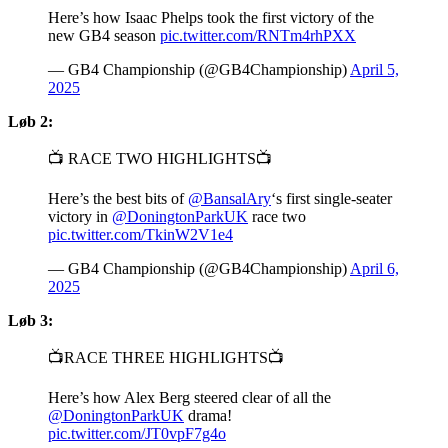
Here’s how Isaac Phelps took the first victory of the
new GB4 season
pic.twitter.com/RNTm4rhPXX
— GB4 Championship (@GB4Championship)
April 5,
2025
Løb 2:
📺 RACE TWO HIGHLIGHTS📺
Here’s the best bits of
@BansalAry
‘s first single-seater
victory in
@DoningtonParkUK
race two
pic.twitter.com/TkinW2V1e4
— GB4 Championship (@GB4Championship)
April 6,
2025
Løb 3:
📺RACE THREE HIGHLIGHTS📺
Here’s how Alex Berg steered clear of all the
@DoningtonParkUK
drama!
pic.twitter.com/JT0vpF7g4o