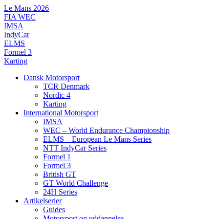
Videre
Le Mans 2026
til
FIA WEC
indhold
IMSA
IndyCar
ELMS
Formel 3
Karting
Dansk Motorsport
TCR Denmark
Nordic 4
Karting
International Motorsport
IMSA
WEC – World Endurance Championship
ELMS – European Le Mans Series
NTT IndyCar Series
Formel 1
Formel 3
British GT
GT World Challenge
24H Series
Artikelserier
Guides
Motorsport og uddannelse