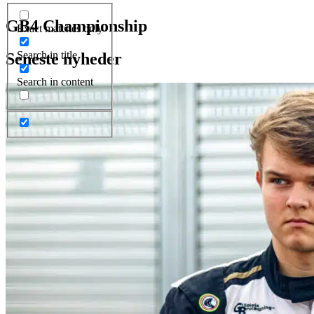
GB4 Championship
Exact matches only
Search in title
Seneste nyheder
Search in content