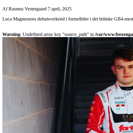
Af
Rasmus Vestergaard
7 april, 2025
Luca Magnussens debutweekend i formelbiler i det britiske GB4-mesters
Warning
: Undefined array key "source_path" in
/var/www/boxengass