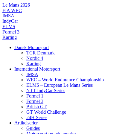
Videre
Le Mans 2026
til
FIA WEC
indhold
IMSA
IndyCar
ELMS
Formel 3
Karting
Dansk Motorsport
TCR Denmark
Nordic 4
Karting
International Motorsport
IMSA
WEC – World Endurance Championship
ELMS – European Le Mans Series
NTT IndyCar Series
Formel 1
Formel 3
British GT
GT World Challenge
24H Series
Artikelserier
Guides
Motorsport og uddannelse