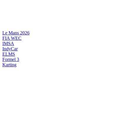
Videre
til
indhold
Le Mans 2026
FIA WEC
IMSA
IndyCar
ELMS
Formel 3
Karting
DANSK MOTORSPORT
INTERNATIONAL MOTORSPORT
ARTIKELSERIER