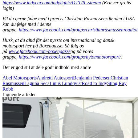
https://www.indycar.com/indylights/OTT/IL-stream
(Kræver gratis
login)
Vil du gerne følge med i præcis Christian Rasmussens færden i USA
kan du følge med i denne
gruppe,
https://www.facebook.com/groups/christianrasmussenroadtoi
Husk, at du altid får det nyeste om international og dansk
motorsport her på Boxengasse. Så følg os
på
www.facebook.com/boxengasse
og på vores
gruppe,
https://www.facebook.com/groups/nytommotorsport/
.
Det er god stil at dele godt indhold med andre
Abel Motorsports
Andretti Autosport
Benjamin Pedersen
Christian
Rasmussen
Laguna Seca
Linus Lundqvist
Road to Indy
Sting Ray
Robb
Lignende artikler