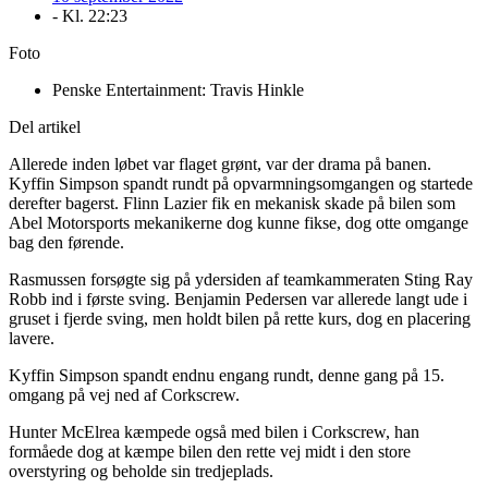
- Kl.
22:23
Foto
Penske Entertainment: Travis Hinkle
Del artikel
Allerede inden løbet var flaget grønt, var der drama på banen.
Kyffin Simpson spandt rundt på opvarmningsomgangen og startede
derefter bagerst. Flinn Lazier fik en mekanisk skade på bilen som
Abel Motorsports mekanikerne dog kunne fikse, dog otte omgange
bag den førende.
Rasmussen forsøgte sig på ydersiden af teamkammeraten Sting Ray
Robb ind i første sving. Benjamin Pedersen var allerede langt ude i
gruset i fjerde sving, men holdt bilen på rette kurs, dog en placering
lavere.
Kyffin Simpson spandt endnu engang rundt, denne gang på 15.
omgang på vej ned af Corkscrew.
Hunter McElrea kæmpede også med bilen i Corkscrew, han
formåede dog at kæmpe bilen den rette vej midt i den store
overstyring og beholde sin tredjeplads.