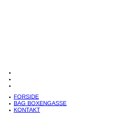
POWER RANKING
PODCAST
PRESSEMEDDELELSER
BILTEST
FORSIDE
BAG BOXENGASSE
KONTAKT
FORSIDE
BAG BOXENGASSE
KONTAKT