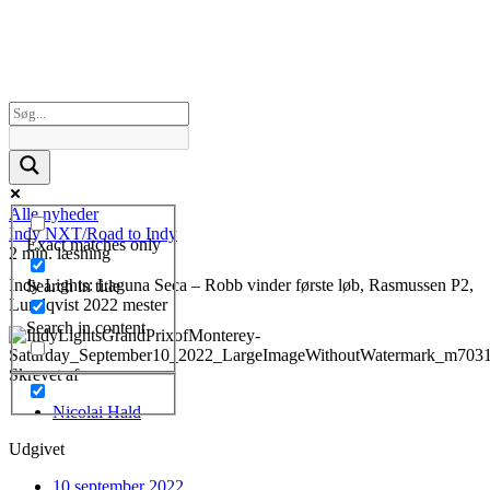
Alle nyheder
Indy NXT/Road to Indy
Exact matches only
2 min. læsning
Indy Lights: Laguna Seca – Robb vinder første løb, Rasmussen P2,
Search in title
Lundqvist 2022 mester
Search in content
Skrevet af
Nicolai Hald
Udgivet
10 september 2022