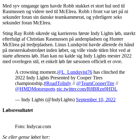
Med syv omgange igen havde Robb stukket et stort hul ned til
Rasmussen og videre ned til McElrea. Robb i front var tæt på ni
sekunder foran sin danske teamkammerat, og yderligere seks
sekunder foran McElrea.
Sting Ray Robb sikrede sig karrierens første Indy Lights løb, stærkt
efterfulgt af Christian Rasmussen på andenpladsen og Hunter
McElrea på tredjepladsen. Linus Lundqvist havde allerede én hånd
på mesterskabstroføet inden løbet, og ville vinde titlen blot ved at
starte aftenens løb. Han kan nu kalde sig Indy Lights mester 2022
med overlegen stil, et enkelt løb før sæsonen officielt er ovre.
A crowning moment.
@L_Lundqvist76
has clinched the
2022 Indy Lights Presented by Cooper Tires
championship.
#RoadToIndy
//
@TeamCooperTire
//
@HMDMotorsports
pic.twitter.com/R8BRzn9HDL
— Indy Lights (@IndyLights)
September 10, 2022
Løbsresultatet
Foto: Indycar.com
Se eller gense løbet her: