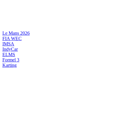
Videre
til
indhold
Le Mans 2026
FIA WEC
IMSA
IndyCar
ELMS
Formel 3
Karting
DANSK MOTORSPORT
INTERNATIONAL MOTORSPORT
ARTIKELSERIER