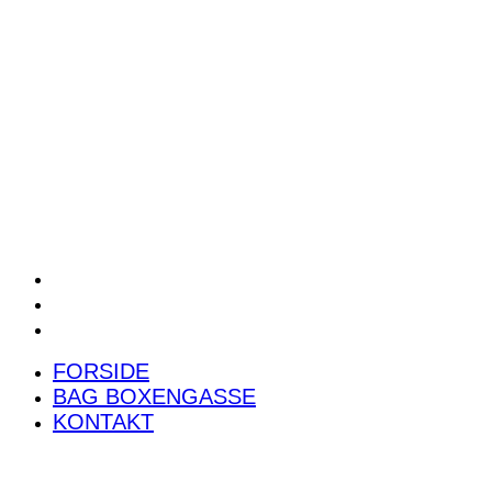
POWER RANKING
PODCAST
PRESSEMEDDELELSER
BILTEST
FORSIDE
BAG BOXENGASSE
KONTAKT
FORSIDE
BAG BOXENGASSE
KONTAKT