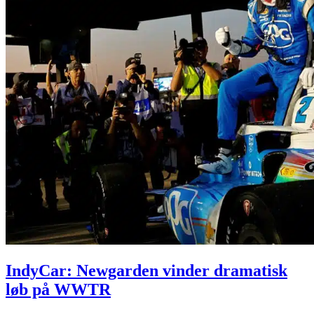
IndyCar: Newgarden vinder dramatisk
løb på WWTR