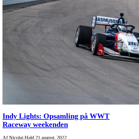
Indy Lights: Opsamling på WWT
Raceway weekenden
Af
Nicolai Hald
21 august, 2022