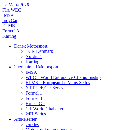
Videre
Le Mans 2026
til
FIA WEC
indhold
IMSA
IndyCar
ELMS
Formel 3
Karting
Dansk Motorsport
TCR Denmark
Nordic 4
Karting
International Motorsport
IMSA
WEC – World Endurance Championship
ELMS – European Le Mans Series
NTT IndyCar Series
Formel 1
Formel 3
British GT
GT World Challenge
24H Series
Artikelserier
Guides
Motorsport og uddannelse