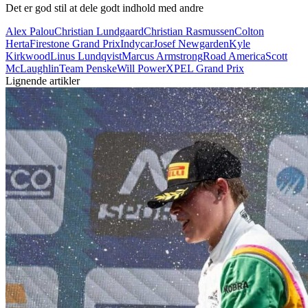
Det er god stil at dele godt indhold med andre
Alex Palou
Christian Lundgaard
Christian Rasmussen
Colton
Herta
Firestone Grand Prix
Indycar
Josef Newgarden
Kyle
Kirkwood
Linus Lundqvist
Marcus Armstrong
Road America
Scott
McLaughlin
Team Penske
Will Power
XPEL Grand Prix
Lignende artikler