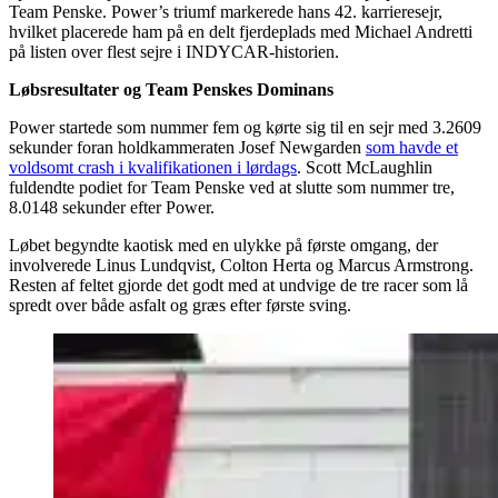
Team Penske. Power’s triumf markerede hans 42. karrieresejr,
hvilket placerede ham på en delt fjerdeplads med Michael Andretti
på listen over flest sejre i INDYCAR-historien.
Løbsresultater og Team Penskes Dominans
Power startede som nummer fem og kørte sig til en sejr med 3.2609
sekunder foran holdkammeraten Josef Newgarden
som havde et
voldsomt crash i kvalifikationen i lørdags
. Scott McLaughlin
fuldendte podiet for Team Penske ved at slutte som nummer tre,
8.0148 sekunder efter Power.
Løbet begyndte kaotisk med en ulykke på første omgang, der
involverede Linus Lundqvist, Colton Herta og Marcus Armstrong.
Resten af feltet gjorde det godt med at undvige de tre racer som lå
spredt over både asfalt og græs efter første sving.