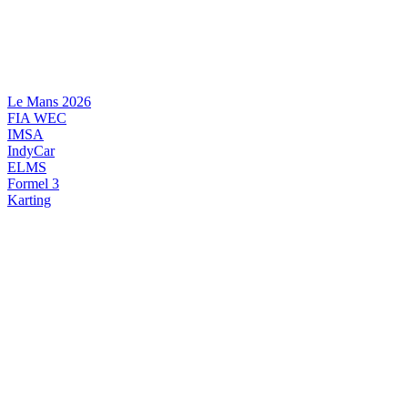
Videre
til
indhold
Le Mans 2026
FIA WEC
IMSA
IndyCar
ELMS
Formel 3
Karting
DANSK MOTORSPORT
INTERNATIONAL MOTORSPORT
ARTIKELSERIER