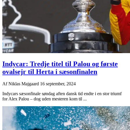
Indycar: Tredje titel til Palou og første
ovalsejr til Herta i sæsonfinalen
Af
Niklas Majgaard
16 september, 2024
Indycars sæsonfinale søndag aften dansk tid endte i en stor triumf
for Alex Palou – dog uden mesteren kom til ...