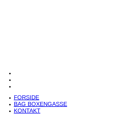
POWER RANKING
PODCAST
PRESSEMEDDELELSER
BILTEST
FORSIDE
BAG BOXENGASSE
KONTAKT
FORSIDE
BAG BOXENGASSE
KONTAKT