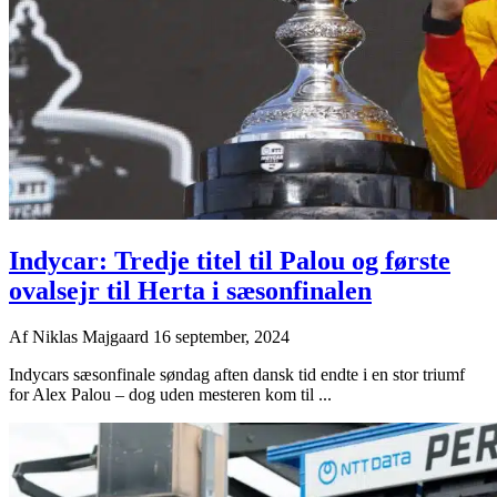
Indycar: Tredje titel til Palou og første
ovalsejr til Herta i sæsonfinalen
Af
Niklas Majgaard
16 september, 2024
Indycars sæsonfinale søndag aften dansk tid endte i en stor triumf
for Alex Palou – dog uden mesteren kom til ...