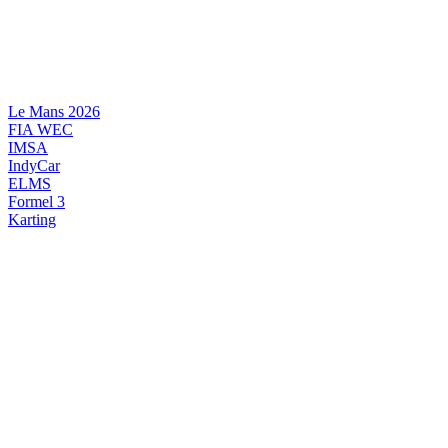
Videre
til
indhold
Le Mans 2026
FIA WEC
IMSA
IndyCar
ELMS
Formel 3
Karting
DANSK MOTORSPORT
INTERNATIONAL MOTORSPORT
ARTIKELSERIER