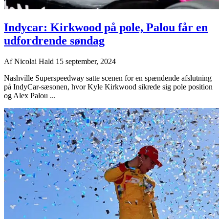
Indycar: Kirkwood på pole, Palou får en
udfordrende søndag
Af
Nicolai Hald
15 september, 2024
Nashville Superspeedway satte scenen for en spændende afslutning
på IndyCar-sæsonen, hvor Kyle Kirkwood sikrede sig pole position
og Alex Palou ...