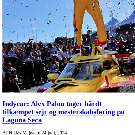
Indycar: Alex Palou tager hårdt
tilkæmpet sejr og mesterskabsføring på
Laguna Seca
Af
Niklas Majgaard
24 juni, 2024