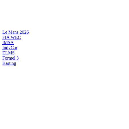
Videre
til
indhold
Le Mans 2026
FIA WEC
IMSA
IndyCar
ELMS
Formel 3
Karting
DANSK MOTORSPORT
INTERNATIONAL MOTORSPORT
ARTIKELSERIER