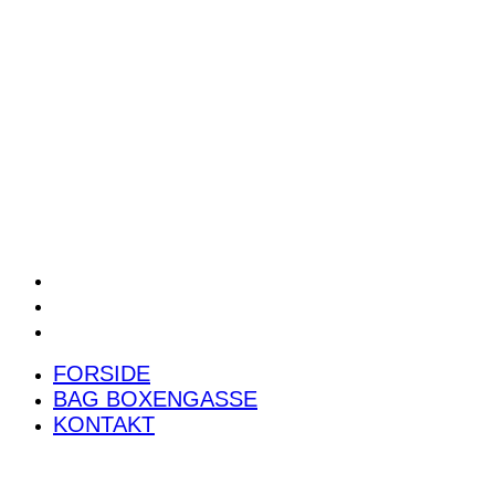
POWER RANKING
PODCAST
PRESSEMEDDELELSER
BILTEST
FORSIDE
BAG BOXENGASSE
KONTAKT
FORSIDE
BAG BOXENGASSE
KONTAKT