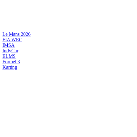
Videre
til
indhold
Le Mans 2026
FIA WEC
IMSA
IndyCar
ELMS
Formel 3
Karting
DANSK MOTORSPORT
INTERNATIONAL MOTORSPORT
ARTIKELSERIER