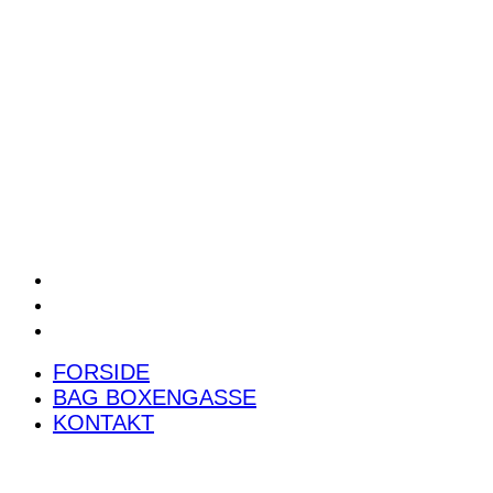
POWER RANKING
PODCAST
PRESSEMEDDELELSER
BILTEST
FORSIDE
BAG BOXENGASSE
KONTAKT
FORSIDE
BAG BOXENGASSE
KONTAKT