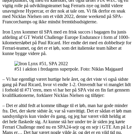
højdepunkter, og med en kalender, der også tæller FIA WEC og en
vigtig rolle på udviklingsteamet bag Ferraris nye og indtil videre
unavngivne Hypercar, er der nok at tale om. Vi fik derfor en snak
med Nicklas Nielsen om et vildt 2022, denne weekend på SPA-
Francorchamps og ikke mindst fremtidsudsigterne.
Iron Lynx kommer til SPA med en frisk succes i bagagen fra junis
afdeling af GT World Challenge Europe Endurance i form af 1000-
kilometersløbet på Paul Ricard. Her endte det med en dobbeltsejr for
Ferrari-teamet, og det er et løb, som det italienske team håber at
kunne bygge videre på.
#51 i aktion i fredagens superpole. Foto: Niklas Majgaard
– Vi har egentligt været hurtige hele året, og det viste vi også sidste
gang på Paul Ricard, hvor vi endte 1-2. Omvendt har vi manglet lidt
i forhold til #71’eren, men vi har her på SPA vist en fin fart gennem
kvalifikationerne, forklarer Nicklas Nielsen og tilføjer:
– Det er altid fedt at komme tilbage til et løb, man har gode minder
fra. Det, der skete sidste år, var så vanvittigt. Det er sådan et løb man
sandsynligvis kun vinder én gang, og jeg har været vildt heldig at
det hele flaskede sig. At kunne stå her under tre år siden jeg kørte
Ferrari Challenge med nu en SPA24-sejr og en sejr i GTE Am på Le
Mans er… Det har været nogle vilde år, og det er en vild tid nu,