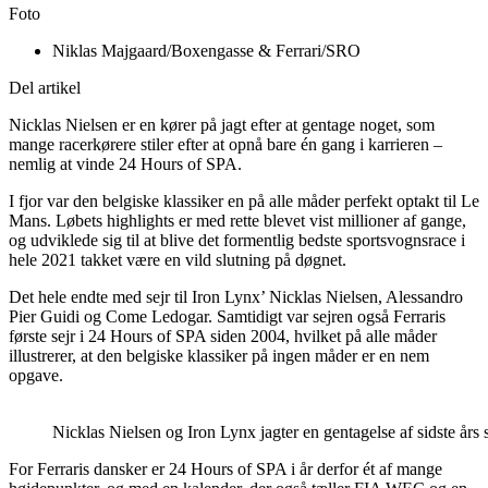
Foto
Niklas Majgaard/Boxengasse & Ferrari/SRO
Del artikel
Nicklas Nielsen er en kører på jagt efter at gentage noget, som
mange racerkørere stiler efter at opnå bare én gang i karrieren –
nemlig at vinde 24 Hours of SPA.
I fjor var den belgiske klassiker en på alle måder perfekt optakt til Le
Mans. Løbets highlights er med rette blevet vist millioner af gange,
og udviklede sig til at blive det formentlig bedste sportsvognsrace i
hele 2021 takket være en vild slutning på døgnet.
Det hele endte med sejr til Iron Lynx’ Nicklas Nielsen, Alessandro
Pier Guidi og Come Ledogar. Samtidigt var sejren også Ferraris
første sejr i 24 Hours of SPA siden 2004, hvilket på alle måder
illustrerer, at den belgiske klassiker på ingen måder er en nem
opgave.
Nicklas Nielsen og Iron Lynx jagter en gentagelse af sidste års 
For Ferraris dansker er 24 Hours of SPA i år derfor ét af mange