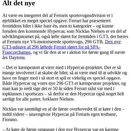
Alt det nye
At være en integreret del af Ferraris sportsvognsdivision er i
øjeblikket en meget speciel opgave. Ferrari har præsenteret
fremtidens biler i ikke bare én, men to kategorier – og kunne
foruden den kommende Hypercar, som Nicklas Nielsen er en del af
udviklingsteamet på, også løfte sløret for fremtiden i GT3, der bæres
af Ferraris nye V6-motoriserede sportsvogn, 296 GTB.
Den nye
GT3-udgave af 296 løftede Ferrari sløret for på SPA-
Francorchamps
, og vi får den at se i aktion for første gang til næste
års Daytona.
– Det er kæmpestort at være med i Hypercar-projektet. Der er så
mange involveret i at skabe de biler, så at være med til at udvikle og
have en finger med i så stort et spil er virkelig en speciel opgave.
Både Hypercar og vores nye 296 GT3 er kæmpestore projekter, og
man kan jo reelt sige det er 50 år siden Ferrari sidst var med i
topklassen i sportscars – så derfor er den Hypercar også noget helt
særligt for alle parter, forklarer Nielsen.
Nicklas var samtidigt en af de første overhovedet til at køre i den –
indtil videre – unavngivne Hypercar på Ferraris egen testbane,
Fiorano.
– At køre de første omgange i den nye Hypercar var en kæmpe