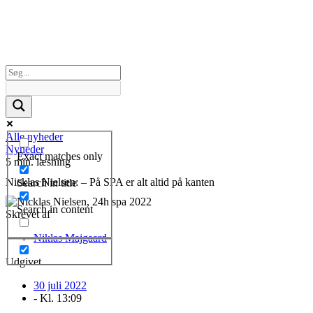
Alle nyheder
Nyheder
Exact matches only
5 min. læsning
Nicklas Nielsen: – På SPA er alt altid på kanten
Search in title
Search in content
Skrevet af
Niklas Majgaard
Udgivet
30 juli 2022
- Kl.
13:09