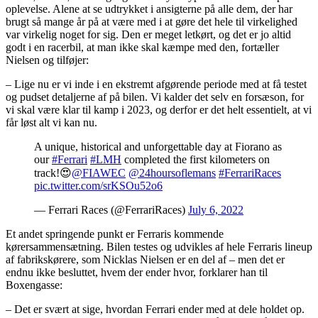
oplevelse. Alene at se udtrykket i ansigterne på alle dem, der har
brugt så mange år på at være med i at gøre det hele til virkelighed
var virkelig noget for sig. Den er meget letkørt, og det er jo altid
godt i en racerbil, at man ikke skal kæmpe med den, fortæller
Nielsen og tilføjer:
– Lige nu er vi inde i en ekstremt afgørende periode med at få testet
og pudset detaljerne af på bilen. Vi kalder det selv en forsæson, for
vi skal være klar til kamp i 2023, og derfor er det helt essentielt, at vi
får løst alt vi kan nu.
A unique, historical and unforgettable day at Fiorano as
our
#Ferrari
#LMH
completed the first kilometers on
track!😍
@FIAWEC
@24hoursoflemans
#FerrariRaces
pic.twitter.com/srKSOu52o6
— Ferrari Races (@FerrariRaces)
July 6, 2022
Et andet springende punkt er Ferraris kommende
kørersammensætning. Bilen testes og udvikles af hele Ferraris lineup
af fabrikskørere, som Nicklas Nielsen er en del af – men det er
endnu ikke besluttet, hvem der ender hvor, forklarer han til
Boxengasse:
– Det er svært at sige, hvordan Ferrari ender med at dele holdet op.