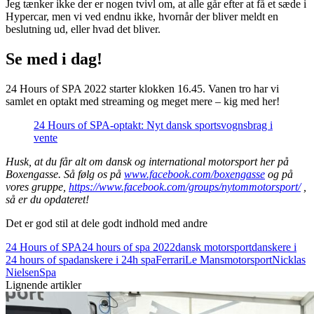
Jeg tænker ikke der er nogen tvivl om, at alle går efter at få et sæde i
Hypercar, men vi ved endnu ikke, hvornår der bliver meldt en
beslutning ud, eller hvad det bliver.
Se med i dag!
24 Hours of SPA 2022 starter klokken 16.45. Vanen tro har vi
samlet en optakt med streaming og meget mere – kig med her!
24 Hours of SPA-optakt: Nyt dansk sportsvognsbrag i
vente
Husk, at du får alt om dansk og international motorsport her på
Boxengasse. Så følg os på
www.facebook.com/boxengasse
og på
vores gruppe,
https://www.facebook.com/groups/nytommotorsport/
,
så er du opdateret!
Det er god stil at dele godt indhold med andre
24 Hours of SPA
24 hours of spa 2022
dansk motorsport
danskere i
24 hours of spa
danskere i 24h spa
Ferrari
Le Mans
motorsport
Nicklas
Nielsen
Spa
Lignende artikler