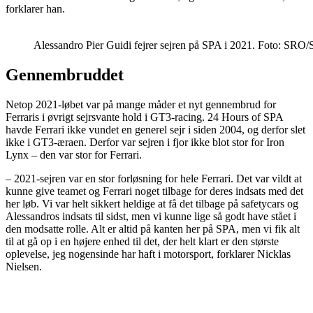
forklarer han.
Alessandro Pier Guidi fejrer sejren på SPA i 2021. Foto: SR
Gennembruddet
Netop 2021-løbet var på mange måder et nyt gennembrud for
Ferraris i øvrigt sejrsvante hold i GT3-racing. 24 Hours of SPA
havde Ferrari ikke vundet en generel sejr i siden 2004, og derfor slet
ikke i GT3-æraen. Derfor var sejren i fjor ikke blot stor for Iron
Lynx – den var stor for Ferrari.
– 2021-sejren var en stor forløsning for hele Ferrari. Det var vildt at
kunne give teamet og Ferrari noget tilbage for deres indsats med det
her løb. Vi var helt sikkert heldige at få det tilbage på safetycars og
Alessandros indsats til sidst, men vi kunne lige så godt have stået i
den modsatte rolle. Alt er altid på kanten her på SPA, men vi fik alt
til at gå op i en højere enhed til det, der helt klart er den største
oplevelse, jeg nogensinde har haft i motorsport, forklarer Nicklas
Nielsen.