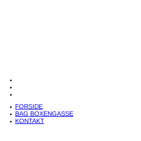
POWER RANKING
PODCAST
PRESSEMEDDELELSER
BILTEST
FORSIDE
BAG BOXENGASSE
KONTAKT
FORSIDE
BAG BOXENGASSE
KONTAKT