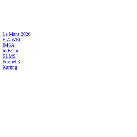
Videre
til
indhold
Le Mans 2026
FIA WEC
IMSA
IndyCar
ELMS
Formel 3
Karting
DANSK MOTORSPORT
INTERNATIONAL MOTORSPORT
ARTIKELSERIER