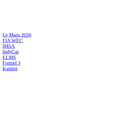
Videre
til
indhold
Le Mans 2026
FIA WEC
IMSA
IndyCar
ELMS
Formel 3
Karting
DANSK MOTORSPORT
INTERNATIONAL MOTORSPORT
ARTIKELSERIER