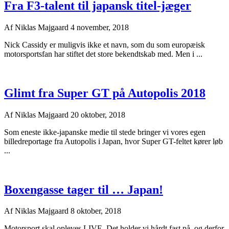
Fra F3-talent til japansk titel-jæger
Af
Niklas Majgaard
4 november, 2018
Nick Cassidy er muligvis ikke et navn, som du som europæisk
motorsportsfan har stiftet det store bekendtskab med. Men i ...
Glimt fra Super GT på Autopolis 2018
Af
Niklas Majgaard
20 oktober, 2018
Som eneste ikke-japanske medie til stede bringer vi vores egen
billedreportage fra Autopolis i Japan, hvor Super GT-feltet kører løb
...
Boxengasse tager til … Japan!
Af
Niklas Majgaard
8 oktober, 2018
Motorsport skal opleves LIVE. Det holder vi hårdt fast på, og derfor