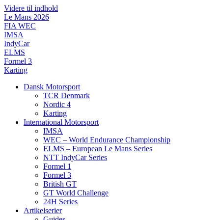
Videre til indhold
Le Mans 2026
FIA WEC
IMSA
IndyCar
ELMS
Formel 3
Karting
Dansk Motorsport
TCR Denmark
Nordic 4
Karting
International Motorsport
IMSA
WEC – World Endurance Championship
ELMS – European Le Mans Series
NTT IndyCar Series
Formel 1
Formel 3
British GT
GT World Challenge
24H Series
Artikelserier
Guides