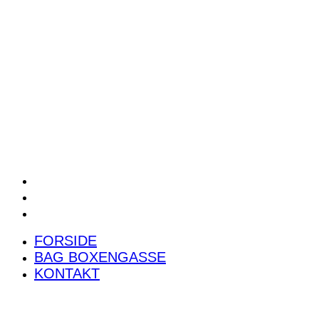
POWER RANKING
PODCAST
PRESSEMEDDELELSER
BILTEST
FORSIDE
BAG BOXENGASSE
KONTAKT
FORSIDE
BAG BOXENGASSE
KONTAKT