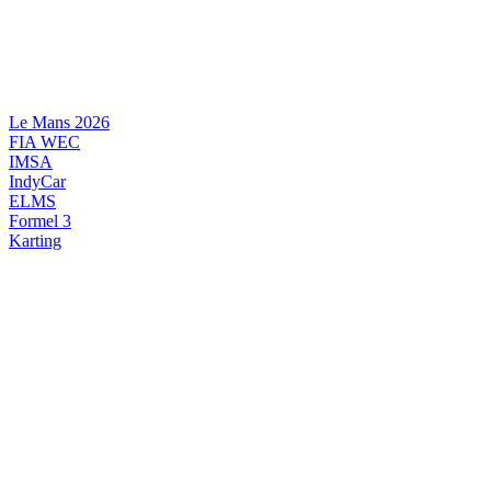
Videre
til
indhold
Le Mans 2026
FIA WEC
IMSA
IndyCar
ELMS
Formel 3
Karting
DANSK MOTORSPORT
INTERNATIONAL MOTORSPORT
ARTIKELSERIER