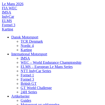
Videre
Le Mans 2026
til
FIA WEC
indhold
IMSA
IndyCar
ELMS
Formel 3
Karting
Dansk Motorsport
TCR Denmark
Nordic 4
Karting
International Motorsport
IMSA
WEC – World Endurance Championship
ELMS – European Le Mans Series
NTT IndyCar Series
Formel 1
Formel 3
British GT
GT World Challenge
24H Series
Artikelserier
Guides
Motorsport og uddannelse