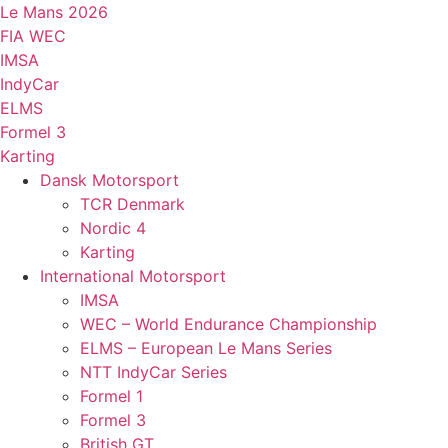
Videre
Le Mans 2026
til
FIA WEC
indhold
IMSA
IndyCar
ELMS
Formel 3
Karting
Dansk Motorsport
TCR Denmark
Nordic 4
Karting
International Motorsport
IMSA
WEC – World Endurance Championship
ELMS – European Le Mans Series
NTT IndyCar Series
Formel 1
Formel 3
British GT