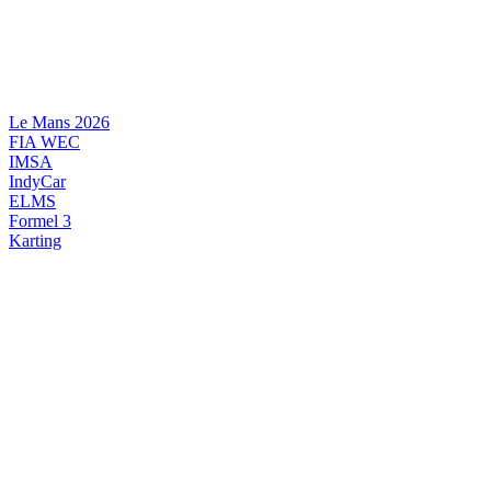
Videre
til
indhold
Le Mans 2026
FIA WEC
IMSA
IndyCar
ELMS
Formel 3
Karting
DANSK MOTORSPORT
INTERNATIONAL MOTORSPORT
ARTIKELSERIER