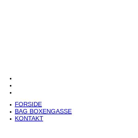
POWER RANKING
PODCAST
PRESSEMEDDELELSER
BILTEST
FORSIDE
BAG BOXENGASSE
KONTAKT
FORSIDE
BAG BOXENGASSE
KONTAKT