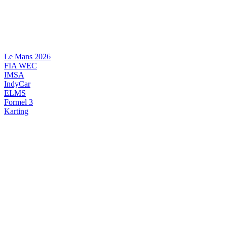
Videre
til
indhold
Le Mans 2026
FIA WEC
IMSA
IndyCar
ELMS
Formel 3
Karting
DANSK MOTORSPORT
INTERNATIONAL MOTORSPORT
ARTIKELSERIER