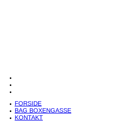
POWER RANKING
PODCAST
PRESSEMEDDELELSER
BILTEST
FORSIDE
BAG BOXENGASSE
KONTAKT
FORSIDE
BAG BOXENGASSE
KONTAKT