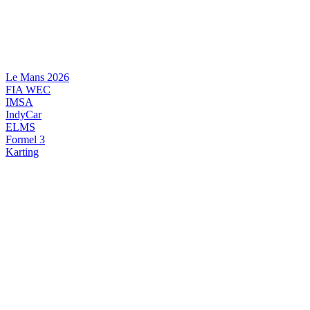
Videre
til
indhold
Le Mans 2026
FIA WEC
IMSA
IndyCar
ELMS
Formel 3
Karting
DANSK MOTORSPORT
INTERNATIONAL MOTORSPORT
ARTIKELSERIER