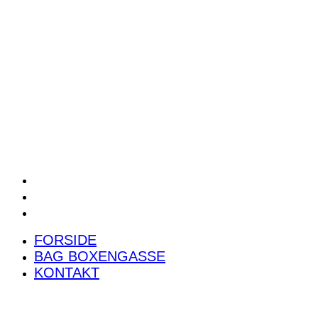
POWER RANKING
PODCAST
PRESSEMEDDELELSER
BILTEST
FORSIDE
BAG BOXENGASSE
KONTAKT
FORSIDE
BAG BOXENGASSE
KONTAKT