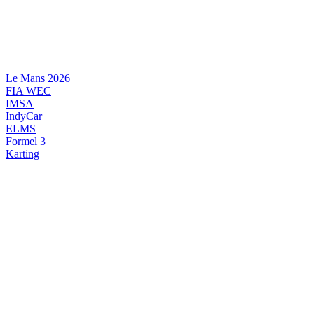
Videre
til
indhold
Le Mans 2026
FIA WEC
IMSA
IndyCar
ELMS
Formel 3
Karting
DANSK MOTORSPORT
INTERNATIONAL MOTORSPORT
ARTIKELSERIER