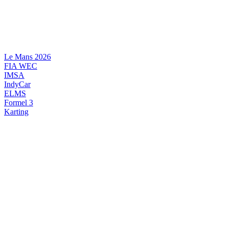
Videre
til
indhold
Le Mans 2026
FIA WEC
IMSA
IndyCar
ELMS
Formel 3
Karting
DANSK MOTORSPORT
INTERNATIONAL MOTORSPORT
ARTIKELSERIER