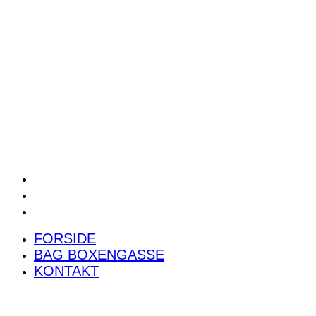
POWER RANKING
PODCAST
PRESSEMEDDELELSER
BILTEST
FORSIDE
BAG BOXENGASSE
KONTAKT
FORSIDE
BAG BOXENGASSE
KONTAKT