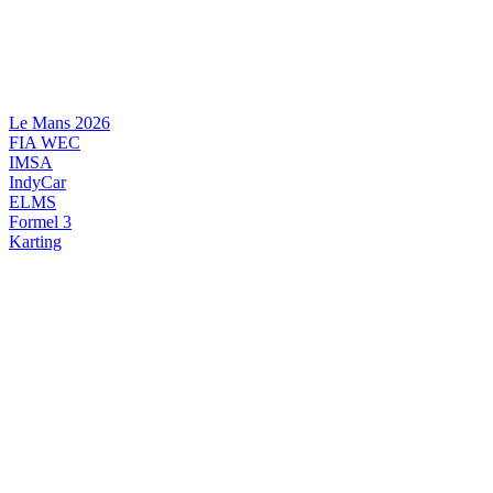
Videre
til
indhold
Le Mans 2026
FIA WEC
IMSA
IndyCar
ELMS
Formel 3
Karting
DANSK MOTORSPORT
INTERNATIONAL MOTORSPORT
ARTIKELSERIER