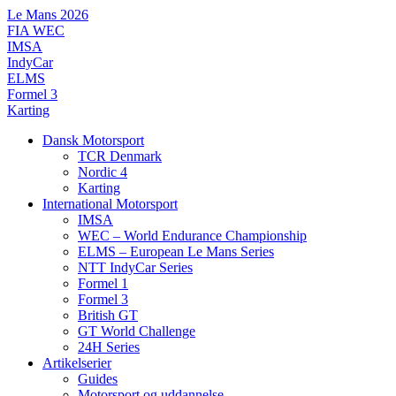
Videre
Le Mans 2026
til
FIA WEC
indhold
IMSA
IndyCar
ELMS
Formel 3
Karting
Dansk Motorsport
TCR Denmark
Nordic 4
Karting
International Motorsport
IMSA
WEC – World Endurance Championship
ELMS – European Le Mans Series
NTT IndyCar Series
Formel 1
Formel 3
British GT
GT World Challenge
24H Series
Artikelserier
Guides
Motorsport og uddannelse