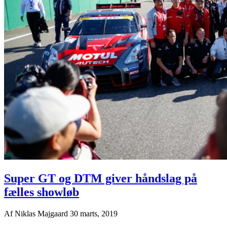
Super GT og DTM giver håndslag på
fælles showløb
Af
Niklas Majgaard
30 marts, 2019