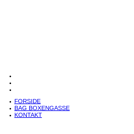
POWER RANKING
PODCAST
PRESSEMEDDELELSER
BILTEST
FORSIDE
BAG BOXENGASSE
KONTAKT
FORSIDE
BAG BOXENGASSE
KONTAKT