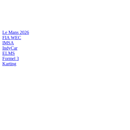
Videre
til
indhold
Le Mans 2026
FIA WEC
IMSA
IndyCar
ELMS
Formel 3
Karting
DANSK MOTORSPORT
INTERNATIONAL MOTORSPORT
ARTIKELSERIER