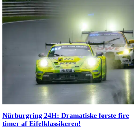
Nürburgring 24H: Dramatiske første fire
timer af Eifelklassikeren!