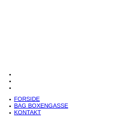
POWER RANKING
PODCAST
PRESSEMEDDELELSER
BILTEST
FORSIDE
BAG BOXENGASSE
KONTAKT
FORSIDE
BAG BOXENGASSE
KONTAKT