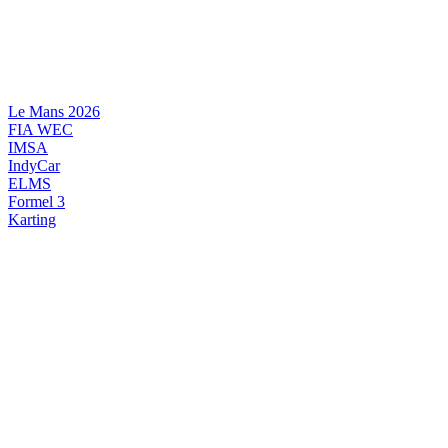
Videre
til
indhold
Le Mans 2026
FIA WEC
IMSA
IndyCar
ELMS
Formel 3
Karting
DANSK MOTORSPORT
INTERNATIONAL MOTORSPORT
ARTIKELSERIER