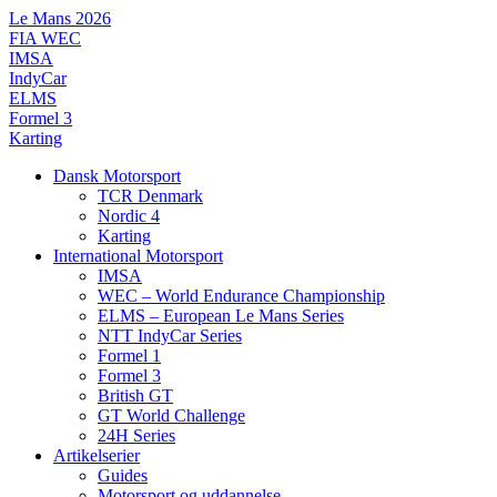
Videre
Le Mans 2026
til
FIA WEC
indhold
IMSA
IndyCar
ELMS
Formel 3
Karting
Dansk Motorsport
TCR Denmark
Nordic 4
Karting
International Motorsport
IMSA
WEC – World Endurance Championship
ELMS – European Le Mans Series
NTT IndyCar Series
Formel 1
Formel 3
British GT
GT World Challenge
24H Series
Artikelserier
Guides
Motorsport og uddannelse