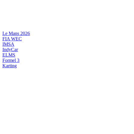
Videre
til
indhold
Le Mans 2026
FIA WEC
IMSA
IndyCar
ELMS
Formel 3
Karting
DANSK MOTORSPORT
INTERNATIONAL MOTORSPORT
ARTIKELSERIER