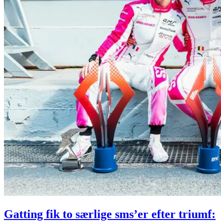
Gatting fik to særlige sms’er efter triumf: