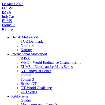
Videre
Le Mans 2026
til
FIA WEC
indhold
IMSA
IndyCar
ELMS
Formel 3
Karting
Dansk Motorsport
TCR Denmark
Nordic 4
Karting
International Motorsport
IMSA
WEC – World Endurance Championship
ELMS – European Le Mans Series
NTT IndyCar Series
Formel 1
Formel 3
British GT
GT World Challenge
24H Series
Artikelserier
Guides
Motorsport og uddannelse