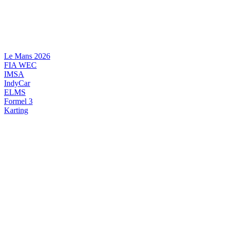
Videre
til
indhold
Le Mans 2026
FIA WEC
IMSA
IndyCar
ELMS
Formel 3
Karting
DANSK MOTORSPORT
INTERNATIONAL MOTORSPORT
ARTIKELSERIER