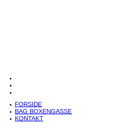
POWER RANKING
PODCAST
PRESSEMEDDELELSER
BILTEST
FORSIDE
BAG BOXENGASSE
KONTAKT
FORSIDE
BAG BOXENGASSE
KONTAKT