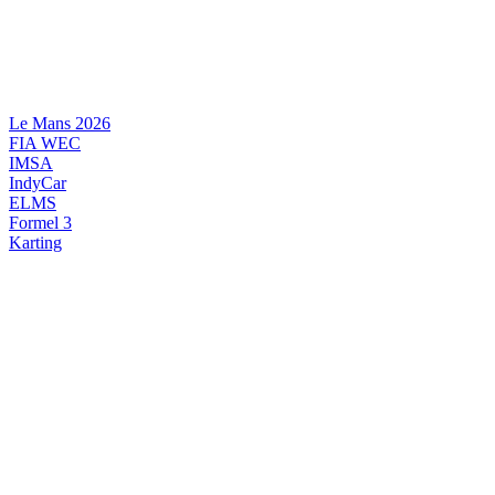
Videre
til
indhold
Le Mans 2026
FIA WEC
IMSA
IndyCar
ELMS
Formel 3
Karting
DANSK MOTORSPORT
INTERNATIONAL MOTORSPORT
ARTIKELSERIER