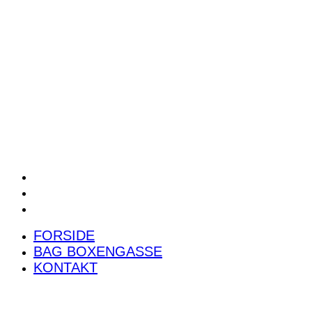
POWER RANKING
PODCAST
PRESSEMEDDELELSER
BILTEST
FORSIDE
BAG BOXENGASSE
KONTAKT
FORSIDE
BAG BOXENGASSE
KONTAKT